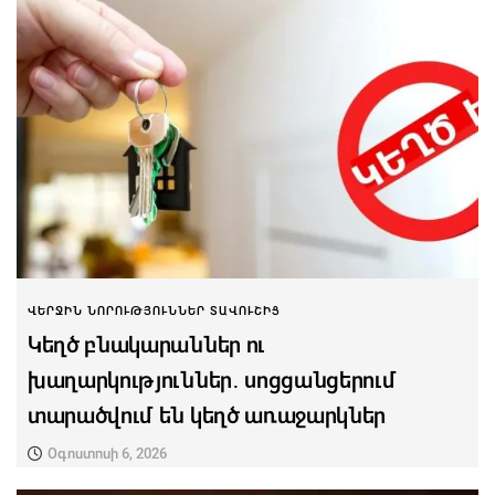
ՎԵՐՋԻՆ ՆՈՐՈՒԹՅՈՒՆՆԵՐ ՏԱՎՈՒՇԻՑ
Կեղծ բնակարաններ ու
խաղարկություններ․ սոցցանցերում
տարածվում են կեղծ առաջարկներ
Օգոստոսի 6, 2026