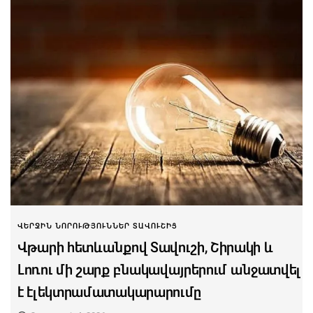
ՎԵՐՋԻՆ ՆՈՐՈՒԹՅՈՒՆՆԵՐ ՏԱՎՈՒՇԻՑ
Վթարի հետևանքով Տավուշի, Շիրակի և
Լոռու մի շարք բնակավայրերում անջատվել
է էլեկտրամատակարարումը