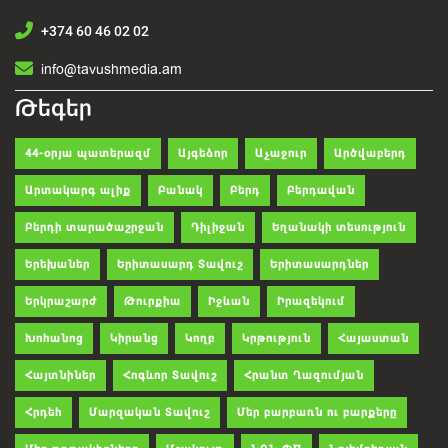
+374 60 46 02 02
info@tavushmedia.am
Թեգեր
44-օրյա պատերազմ
Այգեձոր
Աչաջուր
Արծվաբերդ
Արտակարգ ալիք
Բանակ
Բերդ
Բերդավան
Բերդի տարածաշրջան
Դիլիջան
Եղանակի տեսություն
Երեխաներ
Երիտասարդ Տավուշ
Երիտասարդներ
Երկրաշարժ
Թուրքիա
Իջևան
Իրազեկում
Խոհանոց
Կիրանց
Կողբ
Կրթություն
Հայաստան
Հայտնիներ
Հոգևոր Տավուշ
Հրանտ Ղազումյան
Հրդեհ
Մարզական Տավուշ
Մեր բարբառն ու բարքերը