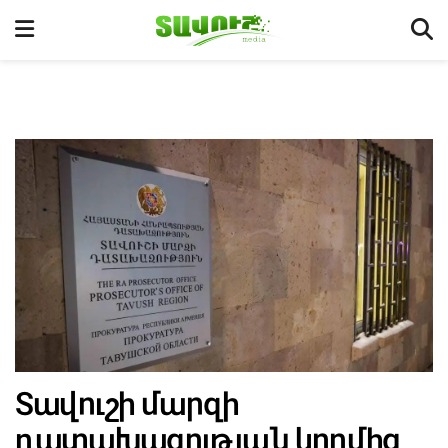
Տավուշի մարզի
դատախազության կողմից