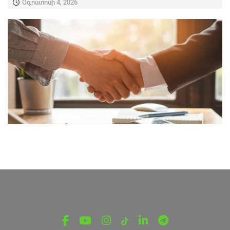
Օգոստոսի 4, 2026
ՎԵՐՋԻՆ ՆՈՐՈՒԹՅՈՒՆՆԵՐ ՏԱՎՈՒՇԻՑ
Բիզնեսի զարգացման նոր
հնարավորություն Լեռնային Ղարաբաղից