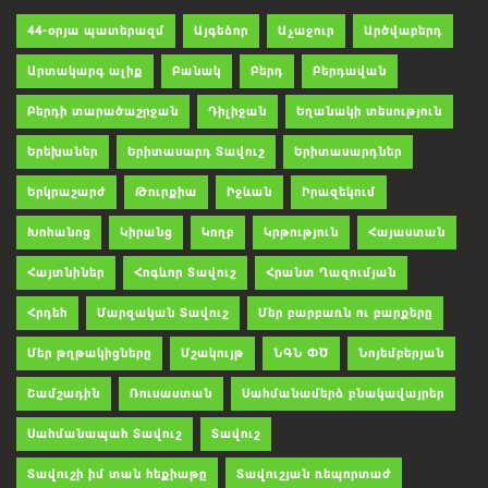
44-օրյա պատերազմ
Այգեձոր
Աչաջուր
Արծվաբերդ
Արտակարգ ալիք
Բանակ
Բերդ
Բերդավան
Բերդի տարածաշրջան
Դիլիջան
Եղանակի տեսություն
Երեխաներ
Երիտասարդ Տավուշ
Երիտասարդներ
Երկրաշարժ
Թուրքիա
Իջևան
Իրազեկում
Խոհանոց
Կիրանց
Կողբ
Կրթություն
Հայաստան
Հայտնիներ
Հոգևոր Տավուշ
Հրանտ Ղազումյան
Հրդեհ
Մարզական Տավուշ
Մեր բարբառն ու բարքերը
Մեր թղթակիցները
Մշակույթ
ՆԳՆ ՓԾ
Նոյեմբերյան
Շամշադին
Ռուսաստան
Սահմանամերձ բնակավայրեր
Սահմանապահ Տավուշ
Տավուշ
Տավուշի իմ տան հեքիաթը
Տավուշյան ռեպորտաժ