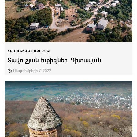
ՏԱՎՈՒՇՅԱՆ ԷՍՔԻԶՆԵՐ
Տավուշյան էսքիզներ. Դիտավան
Սեպտեմբերի 7, 2022