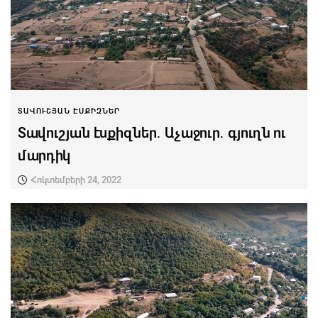
ՏԱՎՈՒՇՅԱՆ ԷՍՔԻԶՆԵՐ
Տավուշյան էսքիզներ․ Աչաջուր․ գյուղն ու
մարդիկ
Հոկտեմբերի 24, 2022