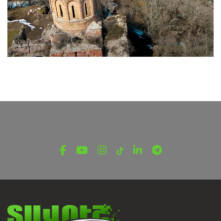
ՏԱՎՈՒՇՅԱՆ ԷՍՔԻԶՆԵՐ
Տավուշյան էսքիզներ․ Սրվեղի վանք
Օգոստոսի 31, 2022