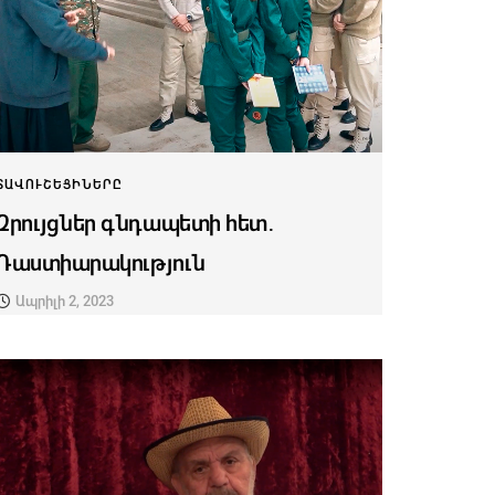
ՏԱՎՈՒՇԵՑԻՆԵՐԸ
Զրույցներ գնդապետի հետ․
Դաստիարակություն
Ապրիլի 2, 2023