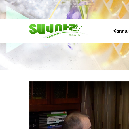
Հեռու