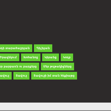
րդի տարածաշրջան
Դիլիջան
Իրազեկում
Խոհանոց
Կիրանց
Կողբ
եր բարբառն ու բարքերը
Մեր թղթակիցները
ավուշ
Տավուշ
Տավուշի իմ տան հեքիաթը