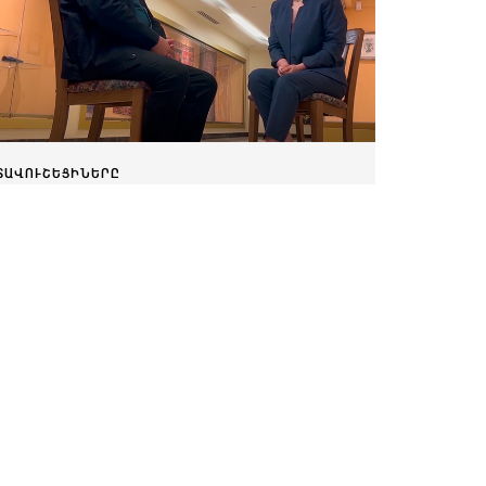
ՏԱՎՈՒՇԵՑԻՆԵՐԸ
Տավուշյան զրույց ԱՄՆ-ում՝ Նորայր
Պողոսյանի հետ
Փետրվարի 15, 2023