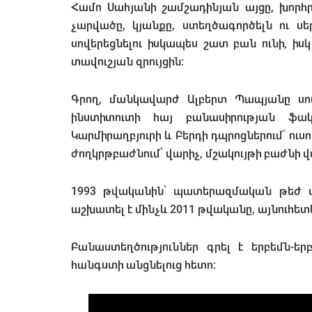
Համո Սահյանի շամշադինյան այցը, խորհ
չարվածը, կյանքը, ստեղծագործելն ու ս
սովերեցնելու իսկապես շատ բան ունի, իսկ մ
տավուշյան զրույցին։
Գրող, մանկավարժ Ալբերտ Պապյանը սո
ինստիտուտի հայ բանասիրության ֆակ
Կարմիրաղբյուրի և Բերդի դպրոցներում՝ ուս
ժողկրթբաժնում՝ վարիչ, մշակույթի բաժնի վ
1993 թվականին՝ պատերազմական թեժ տար
աշխատել է մինչև 2011 թվականը, այնուհե
Բանաստեղծություններ գրել է երբեմն-ե
հանգստի անցնելուց հետո։