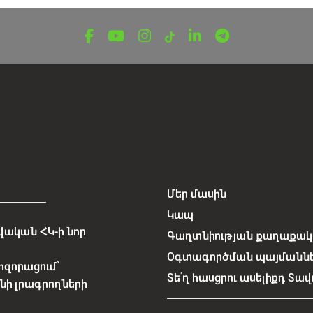
Մեր մասին
Կապ
ական ՀԿ-ի նոր
Գաղտնիության քաղաքակա
Օգտագործման պայմանն
հզորացում՝
Տե՛ղ հասցրու ասելիքդ Տավ
նի լրագրողների