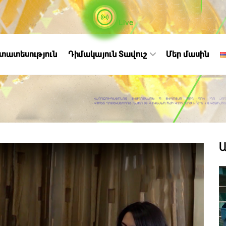
Live
ստատեսություն
Դիմակայուն Տավուշ
Մեր մասին