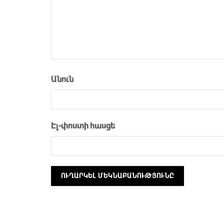
Անուն
Էլ-փոստի հասցե