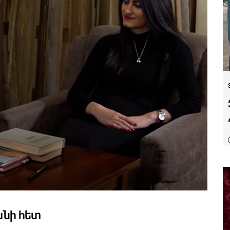
անի հետ