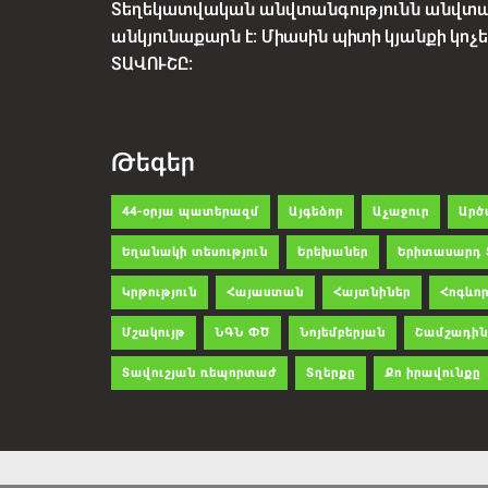
Տեղեկատվական անվտանգությունն անվտ
անկյունաքարն է: Միասին պիտի կյանքի կո
ՏԱՎՈՒՇԸ:
Թեգեր
44-օրյա պատերազմ
Այգեձոր
Աչաջուր
Արծ
Եղանակի տեսություն
Երեխաներ
Երիտասարդ 
Կրթություն
Հայաստան
Հայտնիներ
Հոգևոր
Մշակույթ
ՆԳՆ ՓԾ
Նոյեմբերյան
Շամշադին
Տավուշյան ռեպորտաժ
Տղերքը
Քո իրավունքը