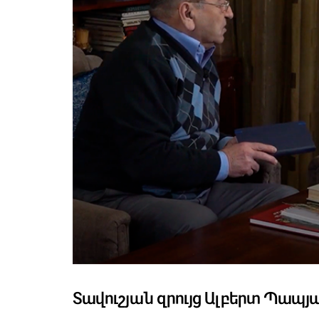
Տավուշյան զրույց Ալբերտ Պապյ