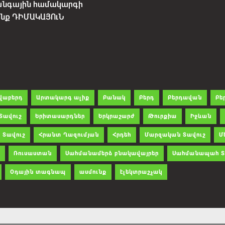
անգային համակարգի
չենք ԴԻՄԱԿԱՅՈւՆ
վաբերդ
Արտակարգ ալիք
Բանակ
Բերդ
Բերդավան
Բե
Տավուշ
Երիտասարդներ
Երկրաշարժ
Թուրքիա
Իջևան
 Տավուշ
Հրանտ Ղազումյան
Հրդեհ
Մարզական Տավուշ
Մ
Ռուսաստան
Սահմանամերձ բնակավայրեր
Սահմանապահ Տ
Օդային տագնապ
ասմունք
էլեկտրաշչակ