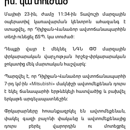
ին․ կա տուժած
Մայիսի 23-ին, ժամը 11:34-ին Տավուշի մարզային
օպերատիվ կառավարման կենտրոն ահազանգ է
ստացվել, որ Դիլիջան-Վանաձոր ավտոճանապարհին
տեղի ունեցել ՃՏՊ․ կա տուժած։
Դեպքի վայր է մեկնել ՆԳՆ ՓԾ մարզային
փրկարարական վարչության հրշեջ-փրկարարական
ջոկատից մեկ մարտական հաշվարկ։
Պարզվել է, որ Դիլիջան-Վանաձոր ավտոճանապարհի
7-րդ կմ-ին «Mitsubishi» մակնիշի ավտոմեքենան դուրս
է եկել ճանապարհի երթևեկելի հատվածից և բախվել
երկաթե արգելապատնեշին։
Փրկարարները հոսանքազրկել են ավտոմեքենան,
փակել գազի բալոնի փականը և ավտոմեքենայից
դուրս բերել վարորդին ու մոտեցրել