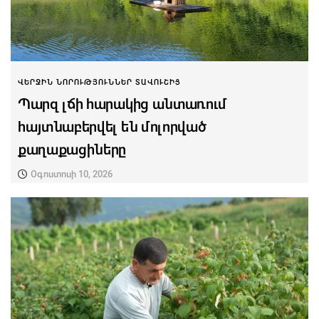
ՎԵՐՋԻՆ ՆՈՐՈՒԹՅՈՒՆՆԵՐ ՏԱՎՈՒՇԻՑ
Պարզ լճի հարակից անտառում
հայտնաբերվել են մոլորված
քաղաքացիները
Օգոստոսի 10, 2026