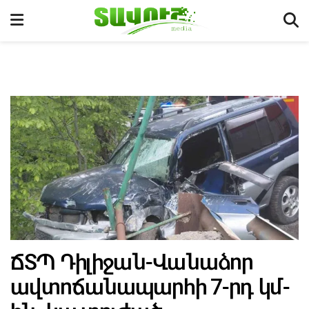
ՃՏՊ Դիլիջան-Վանաձոր
ավտոճանապարհի 7-րդ կմ-