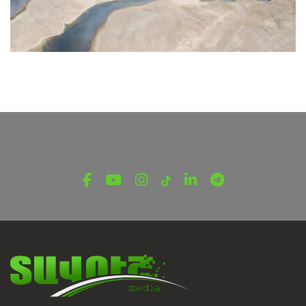
ՎԵՐՋԻՆ ՆՈՐՈՒԹՅՈՒՆՆԵՐ ՏԱՎՈՒՇԻՑ
Եվրոպայի մի շարք խոշոր գետերում
ուժեղից մինչև ծայրահեղ
սակավաջրություն է դիտվում
Օգոստոսի 8, 2026