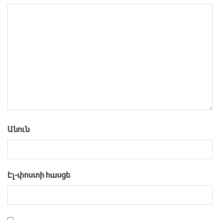
Անուն
Էլ-փոստի հասցե