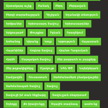
Արտակարգ ալիք
Բանակ
Բերդ
Բերդավան
Բերդի տարածաշրջան
Դիլիջան
Եղանակի տեսություն
Երեխաներ
Երիտասարդ Տավուշ
Երիտասարդներ
Երկրաշարժ
Թուրքիա
Իջևան
Իրազեկում
Խոհանոց
Կիրանց
Կողբ
Կրթություն
Հայաստան
Հայտնիներ
Հոգևոր Տավուշ
Հրանտ Ղազումյան
Հրդեհ
Մարզական Տավուշ
Մեր բարբառն ու բարքերը
Մեր թղթակիցները
Մշակույթ
ՆԳՆ ՓԾ
Նոյեմբերյան
Շամշադին
Ռուսաստան
Սահմանամերձ բնակավայրեր
Սահմանապահ Տավուշ
Տավուշ
Տավուշի իմ տան հեքիաթը
Տավուշյան ռեպորտաժ
Տղերքը
Քո իրավունքը
Օդային տագնապ
ասմունք