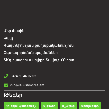
Մեր մասին
Կապ
Գաղտնիության քաղաքականություն
Օգտագործման պայմաններ
Տե՛ղ հասցրու ասելիքդ Տավուշ ՀԸ հետ
+374 60 46 02 02
info@tavushmedia.am
Թեգեր
44-օրյա պատերազմ
Այգեձոր
Աչաջուր
Արծվաբերդ