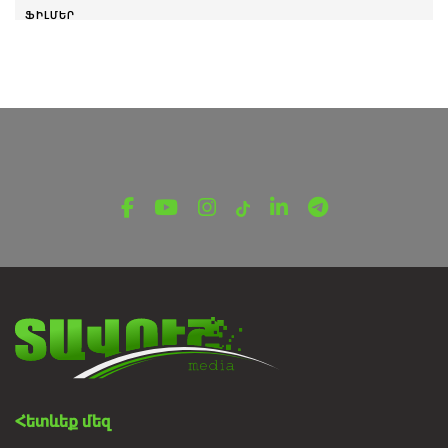
ՖԻԼՄԵՐ
Բաղդասարը բաժանվում է կնոջից 1976
Մայիսի 1, 2023
Հետևեք մեզ