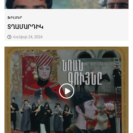
ՖԻԼՄԵՐ
ՏՂԱՄԱՐԴԻԿ
Հունիսի 24, 2024