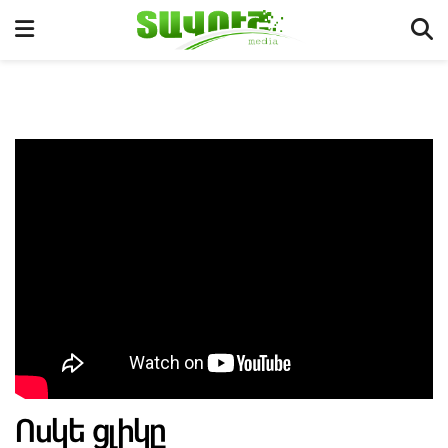
Ոսկե ցլիկը