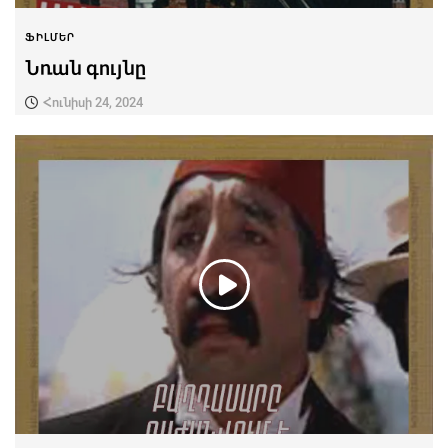
ՖԻԼՄԵՐ
Նռան գույնը
Հունիսի 24, 2024