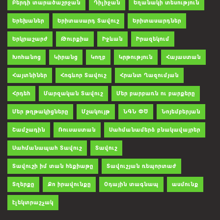
Բերդի տարածաշրջան
Դիլիջան
Եղանակի տեսություն
Երեխաներ
Երիտասարդ Տավուշ
Երիտասարդներ
Երկրաշարժ
Թուրքիա
Իջևան
Իրազեկում
Խոհանոց
Կիրանց
Կողբ
Կրթություն
Հայաստան
Հայտնիներ
Հոգևոր Տավուշ
Հրանտ Ղազումյան
Հրդեհ
Մարզական Տավուշ
Մեր բարբառն ու բարքերը
Մեր թղթակիցները
Մշակույթ
ՆԳՆ ՓԾ
Նոյեմբերյան
Շամշադին
Ռուսաստան
Սահմանամերձ բնակավայրեր
Սահմանապահ Տավուշ
Տավուշ
Տավուշի իմ տան հեքիաթը
Տավուշյան ռեպորտաժ
Տղերքը
Քո իրավունքը
Օդային տագնապ
ասմունք
էլեկտրաշչակ