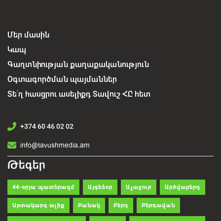
Մեր մասին
Կապ
Գաղտնիության քաղաքականություն
Օգտագործման պայմաններ
Տե՛ղ հասցրու ասելիքդ Տավուշ ՀԸ հետ
+374 60 46 02 02
info@tavushmedia.am
Թեգեր
44-օրյա պատերազմ
Այգեձոր
Աչաջուր
Արծվաբերդ
Արտակարգ ալիք
Բանակ
Բերդ
Բերդավան