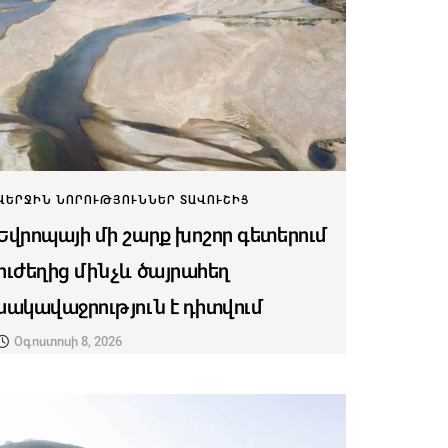
ՎԵՐՋԻՆ ՆՈՐՈՒԹՅՈՒՆՆԵՐ ՏԱՎՈՒՇԻՑ
Եվրոպայի մի շարք խոշոր գետերում
ուժեղից մինչև ծայրահեղ
սակավաջրություն է դիտվում
Օգոստոսի 8, 2026