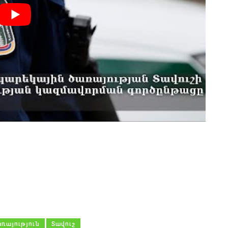
ռայություն
Տավուշ