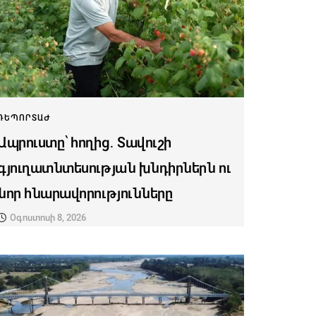
ՌԵՊՈՐՏԱԺ
Ապրուստը՝ հողից․ Տավուշի
գյուղատնտեսության խնդիրներն ու
նոր հնարավորությունները
Օգոստոսի 8, 2026