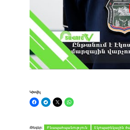
Կիսվել
Թեգեր։
Բնապահպանություն
Էկոպարեկային ծա