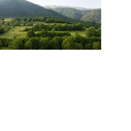
ՎԵՐՋԻՆ ՆՈՐՈՒԹՅՈՒՆՆԵՐ ՏԱՎՈՒՇԻՑ
«Դիլիջան» ազգային պարկում
հայտնաբերվել են մոլորված
զբոսաշրջիկները
Օգոստոսի 7, 2026