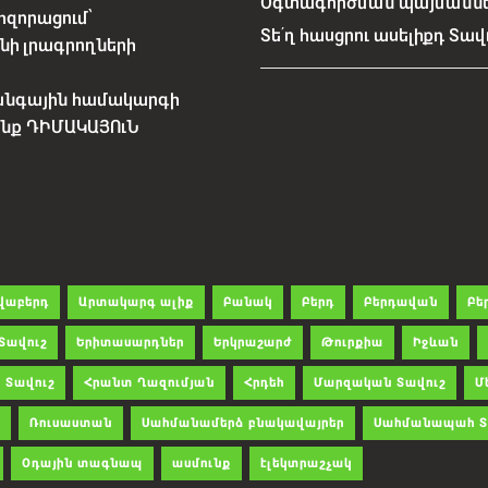
Օգտագործման պայմանն
հզորացում՝
Տե՛ղ հասցրու ասելիքդ Տավ
նի լրագրողների
անգային համակարգի
չենք ԴԻՄԱԿԱՅՈւՆ
վաբերդ
Արտակարգ ալիք
Բանակ
Բերդ
Բերդավան
Բե
Տավուշ
Երիտասարդներ
Երկրաշարժ
Թուրքիա
Իջևան
 Տավուշ
Հրանտ Ղազումյան
Հրդեհ
Մարզական Տավուշ
Մ
Ռուսաստան
Սահմանամերձ բնակավայրեր
Սահմանապահ Տ
Օդային տագնապ
ասմունք
էլեկտրաշչակ