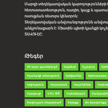
Մարզի տեղեկատվական կարողությունների 
հեռուստատեսություն, ռադիո, կայք և պատա
ուսուցման ռեսուրս կենտրոն:
Տեղեկատվական անվտանգությունն անվտ
անկյունաքարն է: Միասին պիտի կյանքի կո
ՏԱՎՈՒՇԸ:
Թեգեր
44-օրյա պատերազմ
Այգեձոր
Աչաջուր
Արծ
Եղանակի տեսություն
Երեխաներ
Երիտասարդ 
Կրթություն
Հայաստան
Հայտնիներ
Հոգևոր
Մշակույթ
ՆԳՆ ՓԾ
Նոյեմբերյան
Շամշադին
Տավուշյան ռեպորտաժ
Տղերքը
Քո իրավունքը