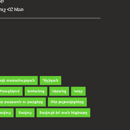
եր
ուշ ՀԸ հետ
րդի տարածաշրջան
Դիլիջան
Իրազեկում
Խոհանոց
Կիրանց
Կողբ
եր բարբառն ու բարքերը
Մեր թղթակիցները
ավուշ
Տավուշ
Տավուշի իմ տան հեքիաթը