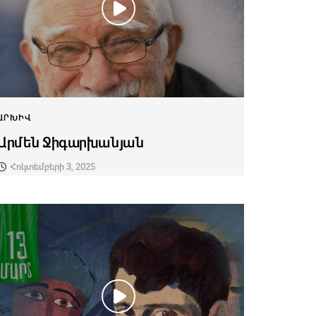
ԱՐԽԻՎ
Արմեն Ջիգարխանյան
Հոկտեմբերի 3, 2025