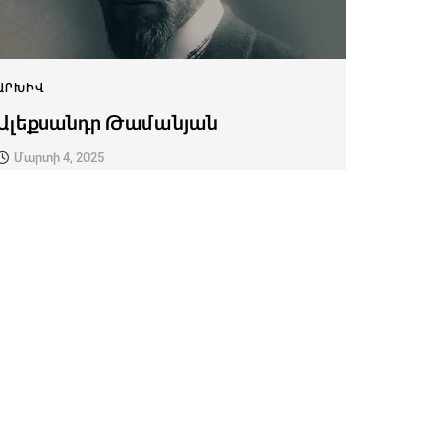
ԱՐԽԻՎ
Ալեքսանդր Թամանյան
Մարտի 4, 2025