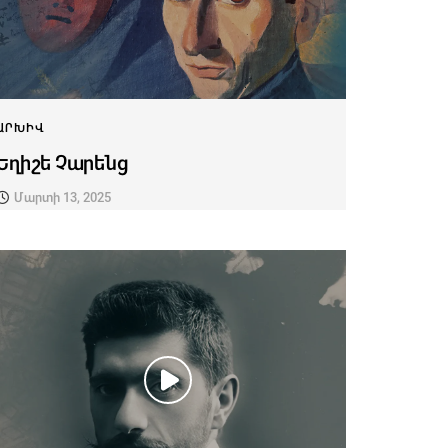
ԱՐԽԻՎ
Եղիշե Չարենց
Մարտի 13, 2025