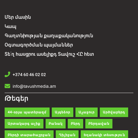
Մեր մասին
Կապ
Գաղտնիության քաղաքականություն
Օգտագործման պայմաններ
Տե՛ղ հասցրու ասելիքդ Տավուշ ՀԸ հետ
+374 60 46 02 02
info@tavushmedia.am
Թեգեր
44-օրյա պատերազմ
Այգեձոր
Աչաջուր
Արծվաբերդ
Արտակարգ ալիք
Բանակ
Բերդ
Բերդավան
Բերդի տարածաշրջան
Դիլիջան
Եղանակի տեսություն