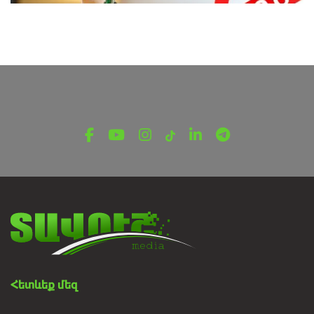
ՎԵՐՋԻՆ ՆՈՐՈՒԹՅՈՒՆՆԵՐ ՏԱՎՈՒՇԻՑ
Կեղծ բնակարաններ ու
խաղարկություններ․ սոցցանցերում
տարածվում են կեղծ առաջարկներ
Օգոստոսի 6, 2026
Հետևեք մեզ