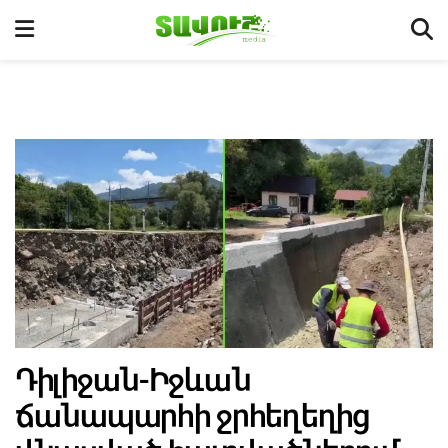
Դիլիջան-Իջևան
ճանապարհի ջրհեղեղից