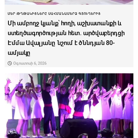
ՄԵՐ ԹՂԹԱԿԻՑՆԵՐԸ ՍԱՀՄԱՆԱՄԵՐՁ ԳՅՈՒՂԵՐԻՑ
Մի ամբողջ կյանք՝ հողի, աշխատանքի և
ստեղծագործության հետ․ արծվաբերդցի
Էմմա Ավալյանը նշում է ծննդյան 80-
ամյակը
Օգոստոսի 6, 2026