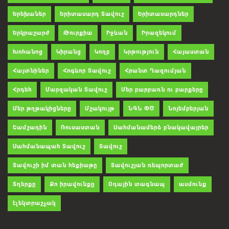
Երեխաներ
Երիտասարդ Տավուշ
Երիտասարդներ
Երկրաշարժ
Թուրքիա
Իջևան
Իրազեկում
Խոհանոց
Կիրանց
Կողբ
Կրթություն
Հայաստան
Հայտնիներ
Հոգևոր Տավուշ
Հրանտ Ղազումյան
Հրդեհ
Մարզական Տավուշ
Մեր բարբառն ու բարքերը
Մեր թղթակիցները
Մշակույթ
ՆԳՆ ՓԾ
Նոյեմբերյան
Շամշադին
Ռուսաստան
Սահմանամերձ բնակավայրեր
Սահմանապահ Տավուշ
Տավուշ
Տավուշի իմ տան հեքիաթը
Տավուշյան ռեպորտաժ
Տղերքը
Քո իրավունքը
Օդային տագնապ
ասմունք
էլեկտրաշչակ