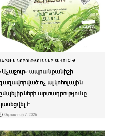
ՎԵՐՋԻՆ ՆՈՐՈՒԹՅՈՒՆՆԵՐ ՏԱՎՈՒՇԻՑ
«Աչաջուր» ապրանքանիշի
գազավորված ոչ ալկոհոլային
ըմպելիքների արտադրությունը
կասեցվել է
Օգոստոսի 7, 2026