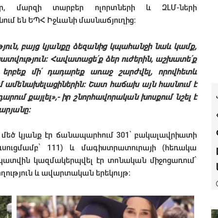
ներ, մարզի տարբեր ոլորտների և ԶԼՄ-ների
տնում են ԵՊՀ Իջևանի մասնաճյուղից։
թյուն, բայց կյանքը ձեզանից կպահանջի նաև կամք,
ատվություն։ Հավատացե՛ք ձեր ուժերին, աշխատե՛ք
 երբեք մի՛ դադարեք առաջ շարժվել, որովհետև
ում ամենախելացիներին։ Շատ հաճախ այն հասնում է
արում քայլել»,- իր շնորհավորական խոսքում նշել է
արյանը։
 մեծ կյանք էր ճանապարհում 301՝ բակալավրիատի
ւսուցմամբ՝ 111) և մագիստրատուրայի (հեռակա
 պատվին կազմակերպվել էր տոնական միջոցառում՝
ություն և ավարտական երեկույթ: