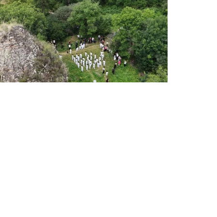
ՄԱՐԶԱԿԱՆ ՏԱՎՈՒՇ
Խորանաշատում ամփոփվեցին
Բերդի պատանի կարատեիստների
մարզական հաջողությունները
Օգոստոսի 7, 2026