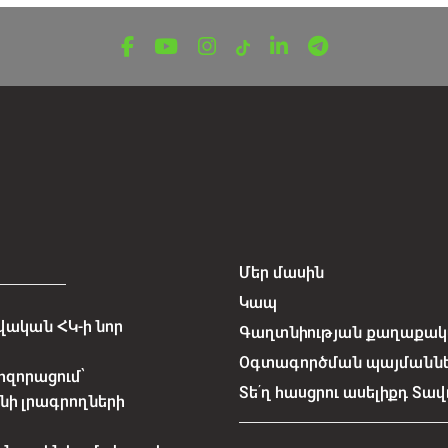
Մեր մասին
Կապ
ական ՀԿ-ի նոր
Գաղտնիության քաղաքակա
Օգտագործման պայմանն
հզորացում՝
Տե՛ղ հասցրու ասելիքդ Տավ
նի լրագրողների