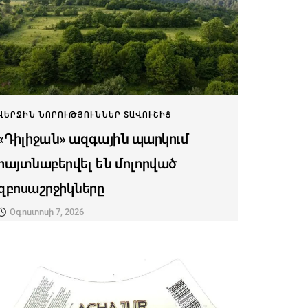
ՎԵՐՋԻՆ ՆՈՐՈՒԹՅՈՒՆՆԵՐ ՏԱՎՈՒՇԻՑ
«Դիլիջան» ազգային պարկում
հայտնաբերվել են մոլորված
զբոսաշրջիկները
Օգոստոսի 7, 2026