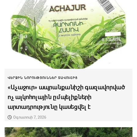
ՎԵՐՋԻՆ ՆՈՐՈՒԹՅՈՒՆՆԵՐ ՏԱՎՈՒՇԻՑ
«Աչաջուր» ապրանքանիշի գազավորված
ոչ ալկոհոլային ըմպելիքների
արտադրությունը կասեցվել է
Օգոստոսի 7, 2026