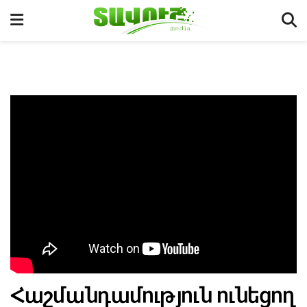
Հաշմանդամություն ունեցող