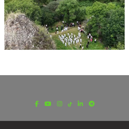
ՄԱՐԶԱԿԱՆ ՏԱՎՈՒՇ
Խորանաշատում ամփոփվեցին Բերդի
պատանի կարատեիստների մարզական
հաջողությունները
Օգոստոսի 7, 2026