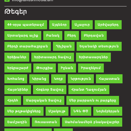
Թեգեր
44-օրյա պատերազմ
Այգեձոր
Աչաջուր
Արծվաբերդ
Արտակարգ ալիք
Բանակ
Բերդ
Բերդավան
Բերդի տարածաշրջան
Դիլիջան
Եղանակի տեսություն
Երեխաներ
Երիտասարդ Տավուշ
Երիտասարդներ
Երկրաշարժ
Թուրքիա
Իջևան
Իրազեկում
Խոհանոց
Կիրանց
Կողբ
Կրթություն
Հայաստան
Հայտնիներ
Հոգևոր Տավուշ
Հրանտ Ղազումյան
Հրդեհ
Մարզական Տավուշ
Մեր բարբառն ու բարքերը
Մեր թղթակիցները
Մշակույթ
ՆԳՆ ՓԾ
Նոյեմբերյան
Շամշադին
Ռուսաստան
Սահմանամերձ բնակավայրեր