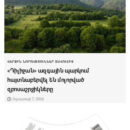
ՎԵՐՋԻՆ ՆՈՐՈՒԹՅՈՒՆՆԵՐ ՏԱՎՈՒՇԻՑ
«Դիլիջան» ազգային պարկում
հայտնաբերվել են մոլորված
զբոսաշրջիկները
Օգոստոսի 7, 2026