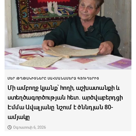
ՄԵՐ ԹՂԹԱԿԻՑՆԵՐԸ ՍԱՀՄԱՆԱՄԵՐՁ ԳՅՈՒՂԵՐԻՑ
Մի ամբողջ կյանք՝ հողի, աշխատանքի և
ստեղծագործության հետ․ արծվաբերդցի
Էմմա Ավալյանը նշում է ծննդյան 80-
ամյակը
Օգոստոսի 6, 2026