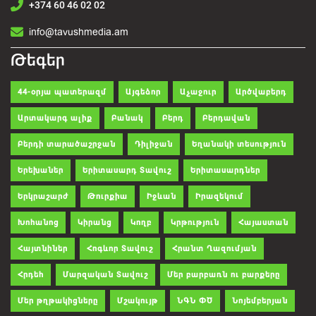
+374 60 46 02 02
info@tavushmedia.am
Թեգեր
44-օրյա պատերազմ
Այգեձոր
Աչաջուր
Արծվաբերդ
Արտակարգ ալիք
Բանակ
Բերդ
Բերդավան
Բերդի տարածաշրջան
Դիլիջան
Եղանակի տեսություն
Երեխաներ
Երիտասարդ Տավուշ
Երիտասարդներ
Երկրաշարժ
Թուրքիա
Իջևան
Իրազեկում
Խոհանոց
Կիրանց
Կողբ
Կրթություն
Հայաստան
Հայտնիներ
Հոգևոր Տավուշ
Հրանտ Ղազումյան
Հրդեհ
Մարզական Տավուշ
Մեր բարբառն ու բարքերը
Մեր թղթակիցները
Մշակույթ
ՆԳՆ ՓԾ
Նոյեմբերյան