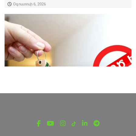
Օգոստոսի 6, 2026
ՎԵՐՋԻՆ ՆՈՐՈՒԹՅՈՒՆՆԵՐ ՏԱՎՈՒՇԻՑ
Կեղծ բնակարաններ ու
խաղարկություններ․ սոցցանցերում