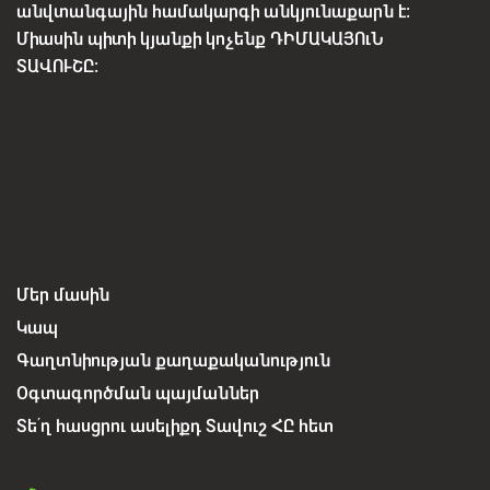
անվտանգային համակարգի անկյունաքարն է:
Միասին պիտի կյանքի կոչենք ԴԻՄԱԿԱՅՈւՆ
ՏԱՎՈՒՇԸ:
Մեր մասին
Կապ
Գաղտնիության քաղաքականություն
Օգտագործման պայմաններ
Տե՛ղ հասցրու ասելիքդ Տավուշ ՀԸ հետ