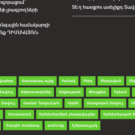
հզորացում՝
Տե՛ղ հասցրու ասելիքդ Տավ
նի լրագրողների
անգային համակարգի
չենք ԴԻՄԱԿԱՅՈւՆ
վաբերդ
Արտակարգ ալիք
Բանակ
Բերդ
Բերդավան
Բե
Տավուշ
Երիտասարդներ
Երկրաշարժ
Թուրքիա
Իջևան
 Տավուշ
Հրանտ Ղազումյան
Հրդեհ
Մարզական Տավուշ
Մ
Ռուսաստան
Սահմանամերձ բնակավայրեր
Սահմանապահ Տ
Օդային տագնապ
ասմունք
էլեկտրաշչակ