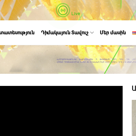
Live
ստատեսություն
Դիմակայուն Տավուշ
Մեր մասին