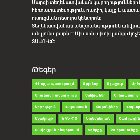
Մարզի տեղեկատվական կարողությունների 
հեռուստատեսություն, ռադիո, կայք և պատա
ուսուցման ռեսուրս կենտրոն:
Տեղեկատվական անվտանգությունն անվտ
անկյունաքարն է: Միասին պիտի կյանքի կո
ՏԱՎՈՒՇԸ:
Թեգեր
44-օրյա պատերազմ
Այգեձոր
Աչաջուր
Արծ
Եղանակի տեսություն
Երեխաներ
Երիտասարդ 
Կրթություն
Հայաստան
Հայտնիներ
Հոգևոր
Մշակույթ
ՆԳՆ ՓԾ
Նոյեմբերյան
Շամշադին
Տավուշյան ռեպորտաժ
Տղերքը
Քո իրավունքը