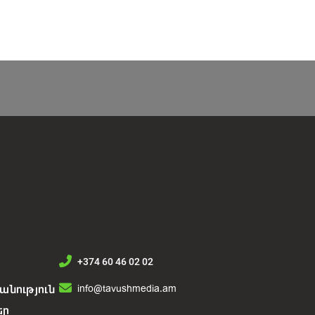
+374 60 46 02 02
info@tavushmedia.am
նություն
եր