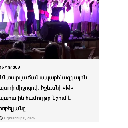
ՌԵՊՈՐՏԱԺ
10 տարվա ճանապարհ՝ ազգային
պարի միջոցով. Իջևանի «M»
պարային համույթը նշում է
հոբելյանը
Օգոստոսի 6, 2026