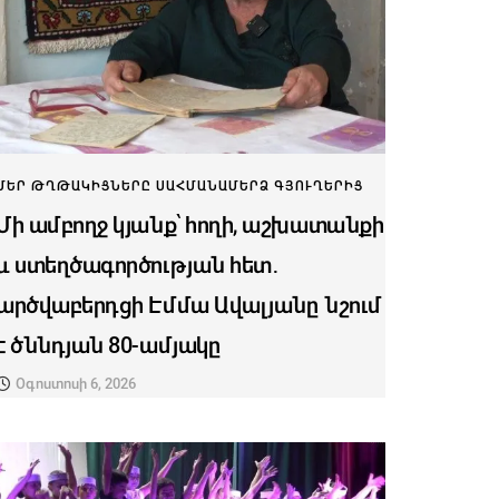
ՄԵՐ ԹՂԹԱԿԻՑՆԵՐԸ ՍԱՀՄԱՆԱՄԵՐՁ ԳՅՈՒՂԵՐԻՑ
Մի ամբողջ կյանք՝ հողի, աշխատանքի
և ստեղծագործության հետ․
արծվաբերդցի Էմմա Ավալյանը նշում
է ծննդյան 80-ամյակը
Օգոստոսի 6, 2026