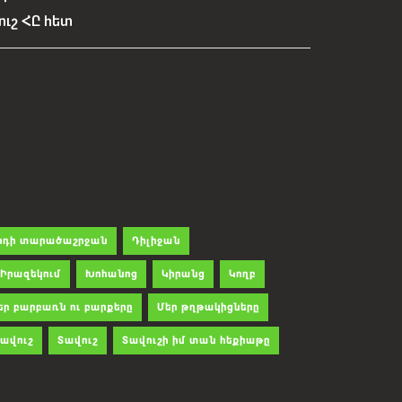
ուշ ՀԸ հետ
րդի տարածաշրջան
Դիլիջան
Իրազեկում
Խոհանոց
Կիրանց
Կողբ
եր բարբառն ու բարքերը
Մեր թղթակիցները
ավուշ
Տավուշ
Տավուշի իմ տան հեքիաթը