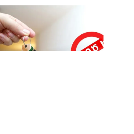
ՎԵՐՋԻՆ ՆՈՐՈՒԹՅՈՒՆՆԵՐ ՏԱՎՈՒՇԻՑ
Կեղծ բնակարաններ ու
խաղարկություններ․ սոցցանցերում
տարածվում են կեղծ առաջարկներ
Օգոստոսի 6, 2026