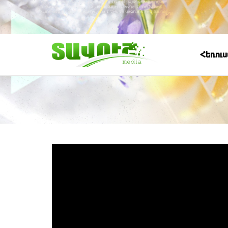
Հեռու