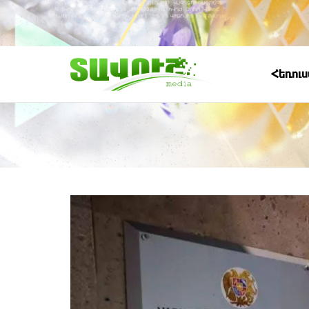
Հեռու