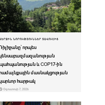
ՎԵՐՋԻՆ ՆՈՐՈՒԹՅՈՒՆՆԵՐ ՏԱՎՈՒՇԻՑ
Դիլիջանը՝ որպես
կենսաբազմազանության
պահպանության և COP17-ին
համայնքային մասնակցության
կարևոր հարթակ
Օգոստոսի 7, 2026