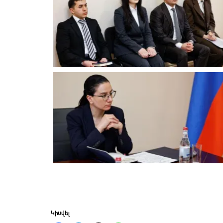
Կիսվել