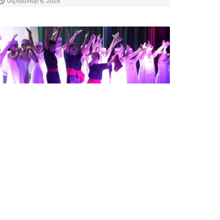
Օգոստոսի 6, 2026
ՌԵՊՈՐՏԱԺ
10 տարվա ճանապարհ՝ ազգային
պարի միջոցով. Իջևանի «M»
պարային համույթը նշում է