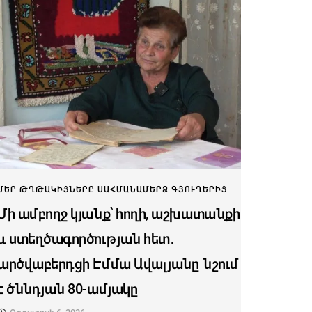
ՄԵՐ ԹՂԹԱԿԻՑՆԵՐԸ ՍԱՀՄԱՆԱՄԵՐՁ ԳՅՈՒՂԵՐԻՑ
Մի ամբողջ կյանք՝ հողի, աշխատանքի
և ստեղծագործության հետ․
արծվաբերդցի Էմմա Ավալյանը նշում
է ծննդյան 80-ամյակը