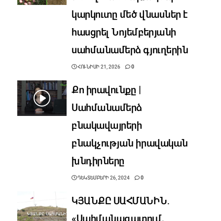
կարկուտը մեծ վնասներ է
հասցրել Նոյեմբերյանի
սահմանամերձ գյուղերին
ՀՈՒՆԻՍԻ 21, 2026
0
Քո իրավունքը |
Սահմանամերձ
բնակավայրերի
բնակչության իրավական
խնդիրները
ԴԵԿՏԵՄԲԵՐԻ 26, 2024
0
ԿՅԱՆՔԸ ՍԱՀՄԱՆԻՆ․
«Սահմանազատում,