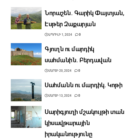
Նորաշեն․ Գարիկ Փայտյան,
Էսթեր Զաքարյան
ԱՊՐԻԼԻ 1, 2024
0
Գյուղն ու մարդիկ
սահմանին․ Բերդավան
ՄԱՐՏԻ 20, 2024
0
Սահմանն ու մարդիկ․ Կոթի
ՄԱՐՏԻ 13, 2024
0
Սարիգյուղի մշակույթի տան
կիսավթարային
իրականությունը