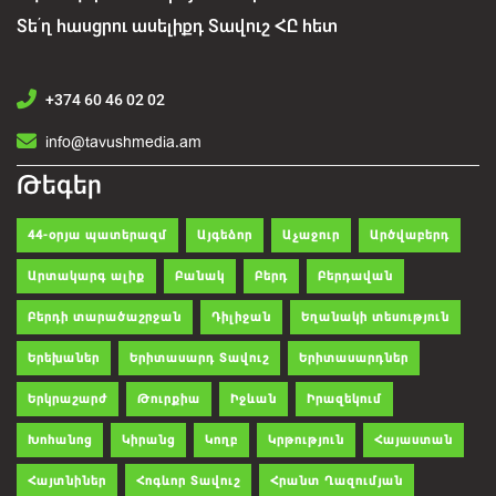
Տե՛ղ հասցրու ասելիքդ Տավուշ ՀԸ հետ
+374 60 46 02 02
info@tavushmedia.am
Թեգեր
44-օրյա պատերազմ
Այգեձոր
Աչաջուր
Արծվաբերդ
Արտակարգ ալիք
Բանակ
Բերդ
Բերդավան
Բերդի տարածաշրջան
Դիլիջան
Եղանակի տեսություն
Երեխաներ
Երիտասարդ Տավուշ
Երիտասարդներ
Երկրաշարժ
Թուրքիա
Իջևան
Իրազեկում
Խոհանոց
Կիրանց
Կողբ
Կրթություն
Հայաստան
Հայտնիներ
Հոգևոր Տավուշ
Հրանտ Ղազումյան