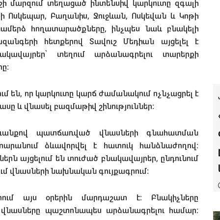
վուշի մարզում տեղացած ինտենսիվ կարկուտը զգալի
քի Ոսկեպար, Բաղանիս, Ջուջևան, Ոսկեվան և Կոթի
տնամերձ հողատարածքները, ինչպես նաև բնակելի
զանգերի հետքերով Տավուշ Մեդիան այցելել է
ակավայրեր՝ տեղում արձանագրելու տարերքի
ը։
մ են, որ կարկուտը կարճ ժամանակում ոչնչացրել է
սը և վնասել բազմաթիվ շինություններ։
տևանքով պատճառված վնասների գնահատման
արանում ձևավորվել է հատուկ հանձնաժողով։
երն այցելում են տուժած բնակավայրեր, ընդունում
ւմ վնասների նախնական գույքագրում։
րում այս օրերին մարդաշատ է։ Բնակիչները
 վնասները պաշտոնապես արձանագրելու համար։