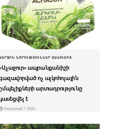
ՎԵՐՋԻՆ ՆՈՐՈՒԹՅՈՒՆՆԵՐ ՏԱՎՈՒՇԻՑ
«Աչաջուր» ապրանքանիշի
գազավորված ոչ ալկոհոլային
ըմպելիքների արտադրությունը
կասեցվել է
Օգոստոսի 7, 2026