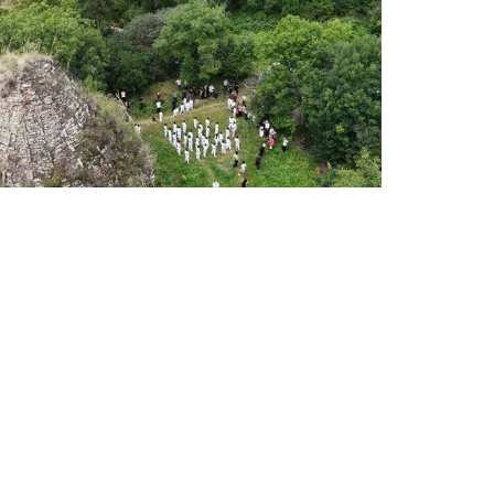
ՄԱՐԶԱԿԱՆ ՏԱՎՈՒՇ
Խորանաշատում ամփոփվեցին
Բերդի պատանի կարատեիստների
մարզական հաջողությունները
Օգոստոսի 7, 2026