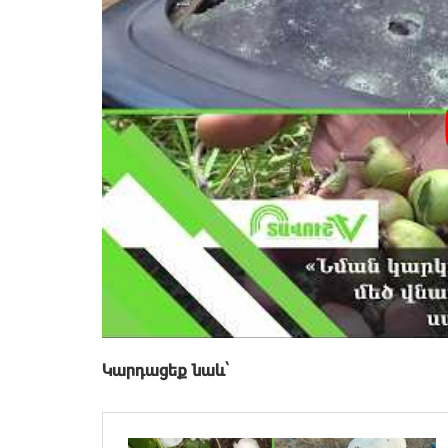
Կարդացեք նաև՝