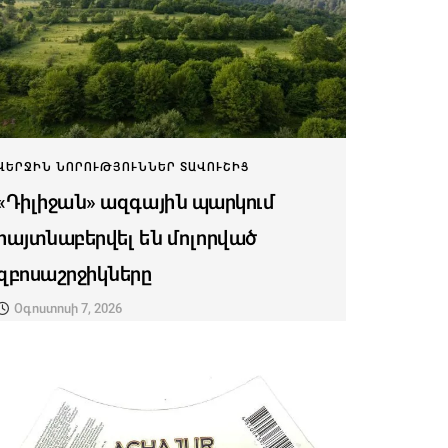
ՎԵՐՋԻՆ ՆՈՐՈՒԹՅՈՒՆՆԵՐ ՏԱՎՈՒՇԻՑ
«Դիլիջան» ազգային պարկում
հայտնաբերվել են մոլորված
զբոսաշրջիկները
Օգոստոսի 7, 2026