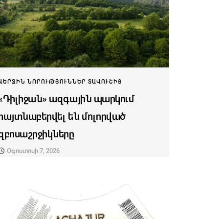
ՎԵՐՋԻՆ ՆՈՐՈՒԹՅՈՒՆՆԵՐ ՏԱՎՈՒՇԻՑ
«Դիլիջան» ազգային պարկում
հայտնաբերվել են մոլորված
զբոսաշրջիկները
Օգոստոսի 7, 2026