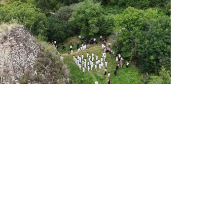
ՄԱՐԶԱԿԱՆ ՏԱՎՈՒՇ
Խորանաշատում ամփոփվեցին
Բերդի պատանի կարատեիստների
մարզական հաջողությունները
Օգոստոսի 7, 2026