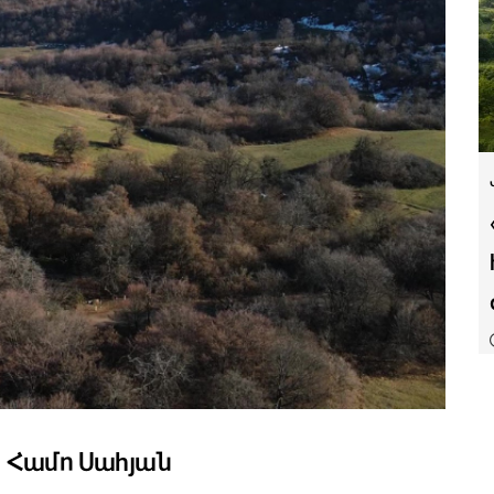
»․ Համո Սահյան