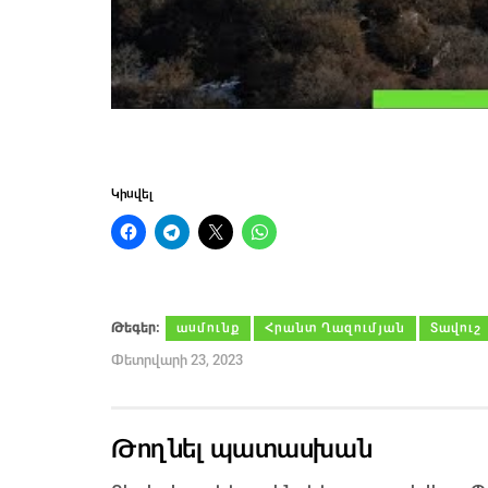
Կիսվել
Թեգեր։
ասմունք
Հրանտ Ղազումյան
Տավուշ
Փետրվարի 23, 2023
Թողնել պատասխան