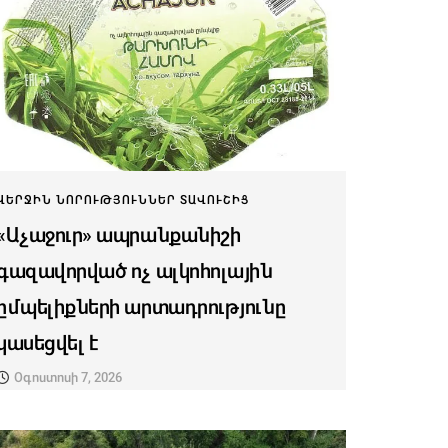
ՎԵՐՋԻՆ ՆՈՐՈՒԹՅՈՒՆՆԵՐ ՏԱՎՈՒՇԻՑ
«Աչաջուր» ապրանքանիշի
գազավորված ոչ ալկոհոլային
ըմպելիքների արտադրությունը
կասեցվել է
Օգոստոսի 7, 2026