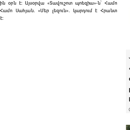
ին օրն է։ Այսօրվա
«Տավուշոտ պոեզիա»
-ն՝ Համո
Համո Սահյան․ «Մեր լեզուն»․ կարդում է Հրանտ
է։