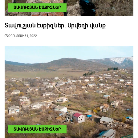
ՏԱՎՈՒՇՅԱՆ ԷՍՔԻԶՆԵՐ
Տավուշյան էսքիզներ․ Սրվեղի վանք
ՕԳՈՍՏՈՍԻ 31, 2022
ՏԱՎՈՒՇՅԱՆ ԷՍՔԻԶՆԵՐ