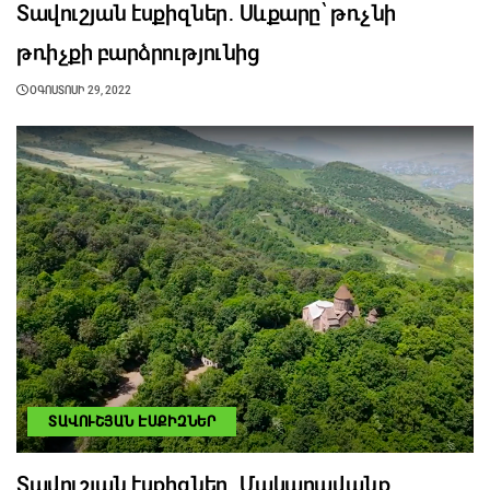
Տավուշյան էսքիզներ․ Սևքարը՝ թռչնի
թռիչքի բարձրությունից
ՕԳՈՍՏՈՍԻ 29, 2022
ՏԱՎՈՒՇՅԱՆ ԷՍՔԻԶՆԵՐ
Տավուշյան էսքիզներ․ Մակարավանք