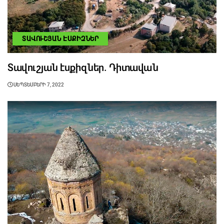
ՏԱՎՈՒՇՅԱՆ ԷՍՔԻԶՆԵՐ
Տավուշյան էսքիզներ. Դիտավան
ՍԵՊՏԵՄԲԵՐԻ 7, 2022