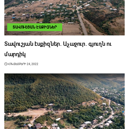
ՏԱՎՈՒՇՅԱՆ ԷՍՔԻԶՆԵՐ
Տավուշյան էսքիզներ․ Աչաջուր․ գյուղն ու
մարդիկ
ՀՈԿՏԵՄԲԵՐԻ 24, 2022