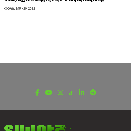
ՕԳՈՍՏՈՍԻ 29, 2022