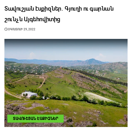
Տավուշյան էսքիզներ․ Գյուղի ու գարնան
շունչն Այգեհովիտից
ՕԳՈՍՏՈՍԻ 29, 2022
ՏԱՎՈՒՇՅԱՆ ԷՍՔԻԶՆԵՐ