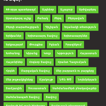
44-օրյա պատերազմ
Այգեձոր
Աչաջուր
Արծվաբերդ
Արտակարգ ալիք
Բանակ
Բերդ
Բերդավան
Բերդի տարածաշրջան
Դիլիջան
Եղանակի տեսություն
Երեխաներ
Երիտասարդ Տավուշ
Երիտասարդներ
Երկրաշարժ
Թուրքիա
Իջևան
Իրազեկում
Խոհանոց
Կիրանց
Կողբ
Կրթություն
Հայաստան
Հայտնիներ
Հոգևոր Տավուշ
Հրանտ Ղազումյան
Հրդեհ
Մարզական Տավուշ
Մեր բարբառն ու բարքերը
Մեր թղթակիցները
Մշակույթ
ՆԳՆ ՓԾ
Նոյեմբերյան
Շամշադին
Ռուսաստան
Սահմանամերձ բնակավայրեր
Սահմանապահ Տավուշ
Տավուշ
Տավուշի իմ տան հեքիաթը
Տավուշյան ռեպորտաժ