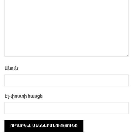
Անուն
Էլ-փոստի հասցե