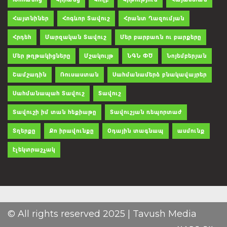
Հայտնիներ
Հոգևոր Տավուշ
Հրանտ Ղազումյան
Հրդեհ
Մարզական Տավուշ
Մեր բարբառն ու բարքերը
Մեր թղթակիցները
Մշակույթ
ՆԳՆ ՓԾ
Նոյեմբերյան
Շամշադին
Ռուսաստան
Սահմանամերձ բնակավայրեր
Սահմանապահ Տավուշ
Տավուշ
Տավուշի իմ տան հեքիաթը
Տավուշյան ռեպորտաժ
Տղերքը
Քո իրավունքը
Օդային տագնապ
ասմունք
էլեկտրաշչակ
© All rights reserved 2025 | Tavush Media