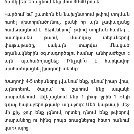
ծածկվեն: Եռացնում ենք մոտ 30-40 րոպե։
Կարծում եմ` շատերն են նախընտրում թփով տոլման
ուտել սխտորմածունով, քանի որ այն չափազանց
համեղացնում է։ Տերևներով՝ թփով տոլման համեղ է
հատկապես թարմ, մատղաշ տերևներով
փաթաթածը, սակայն տարվա մնացած
եղանակներին օգտագործելու համար անհրաժեշտ է
այն պահածոյացնել։ Ինչպե՞ս է հարկավոր
պահածոյացնել խաղողի տերևը:
Խաղողի 4-5 տերևները լվանում ենք, դնում իրար վրա,
այնուհետև ծալում ու շարում ենք ապակե
տարաներում: Ավելացնում ենք 1 լիտր ջրին 1 թեյի
գդալ հարաբերությամբ աղաջուր։ Մեծ կաթսայի մեջ
մի քիչ ջուր ենք լցնում, որտեղ դնում ենք թփերով
տարաները ու հինգ րոպե եռացնելուց հետո հանում
կաթսայից: