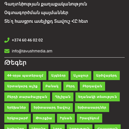
Գաղտնիության քաղաքականություն
Օգտագործման պայմաններ
Տե՛ղ հասցրու ասելիքդ Տավուշ ՀԸ հետ
+374 60 46 02 02
info@tavushmedia.am
Թեգեր
44-օրյա պատերազմ
Այգեձոր
Աչաջուր
Արծվաբերդ
Արտակարգ ալիք
Բանակ
Բերդ
Բերդավան
Բերդի տարածաշրջան
Դիլիջան
Եղանակի տեսություն
Երեխաներ
Երիտասարդ Տավուշ
Երիտասարդներ
Երկրաշարժ
Թուրքիա
Իջևան
Իրազեկում
Խոհանոց
Կիրանց
Կողբ
Կրթություն
Հայաստան