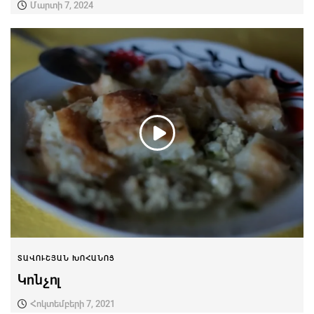
Մարտի 7, 2024
ՏԱՎՈՒՇՅԱՆ ԽՈՀԱՆՈՑ
Կոնչոլ
Հոկտեմբերի 7, 2021