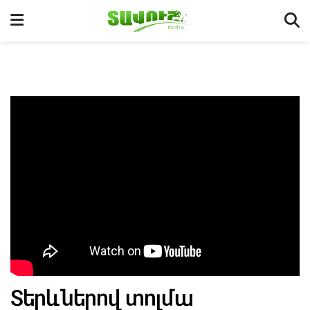
Տերևներով տոլմա