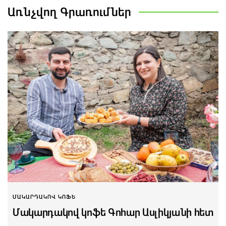
Առնչվող
Գրառումներ
ՄԱԿԱՐԴԱԿՈՎ ԿՈՖԵ
Մակարդակով կոֆե Գոհար Ասլիկյանի հետ