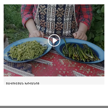
ՏԱՎՈՒՇՅԱՆ ԽՈՀԱՆՈՑ
Ծնեբեկ
Մայիսի 30, 2021