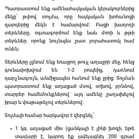
Պատրաստում ենք ամենահայկական կերակուրներից
մեկը՝ թփով տոլմա, որը հայկական խոհանոցի
զարդերից մեկն է համարվում: Բացի խաղողի
տերևները, օգտագործում ենք նաև մոռի և թթի
տերևներ, որոնք նույնպես շատ յուրահատուկ համ
ունեն։
Տերևները լցնում ենք եռացող թույլ աղաջրի մեջ, հենց
գունափոխվում են 1-2 րոպեից, դառնում
դարչնագույն, անմիջապես հանում ենք ջրից։ Տոլման
պատրաստում ենք աղացած մսով, սոխով, բրնձով,
տարբեր համեմունքներով` այդ ամենը շաղախելով
իրար և փաթաթելով տերևներով:
Տոլմայի համար հարկավոր է վերցնել՝
1 կգ աղացած միս (ցանկալի է լինի խոզի, եթե
տավարի է, կարող եք ավելացնել 200 գրամ