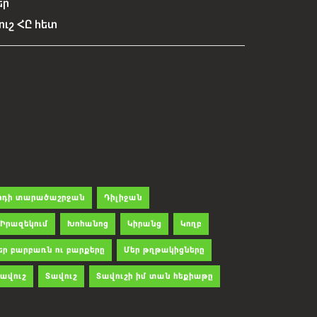
եր
ուշ ՀԸ հետ
րդի տարածաշրջան
Դիլիջան
Իրազեկում
Խոհանոց
Կիրանց
Կողբ
եր բարբառն ու բարքերը
Մեր թղթակիցները
ավուշ
Տավուշ
Տավուշի իմ տան հեքիաթը