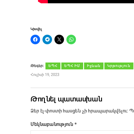
Կիսվել
Թեգեր։
ԵՊՀ
ԵՊՀ ԻՄ
Իջևան
Կրթություն
Հուլիսի 19, 2023
Թողնել պատասխան
Ձեր էլ-փոստի հասցեն չի հրապարակվելու։
Պ
*
Մեկնաբանություն