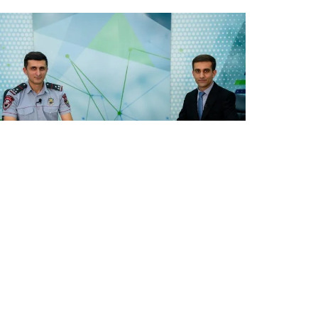
ՀԱՐՑԱԶՐՈՒՅՑՆԵՐ
Տեղեկատվական անվտանգության
մարտահրավերները
Օգոստոսի 4, 2026