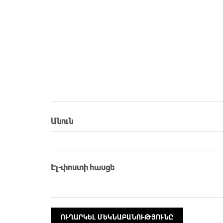
Անուն
Էլ-փոստի հասցե