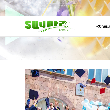
Հեռու