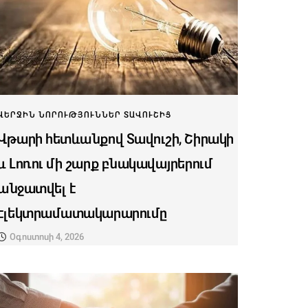
ՎԵՐՋԻՆ ՆՈՐՈՒԹՅՈՒՆՆԵՐ ՏԱՎՈՒՇԻՑ
Վթարի հետևանքով Տավուշի, Շիրակի
և Լոռու մի շարք բնակավայրերում
անջատվել է
էլեկտրամատակարարումը
Օգոստոսի 4, 2026