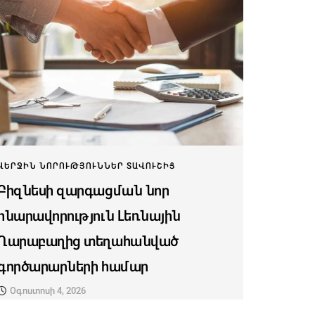
ՎԵՐՋԻՆ ՆՈՐՈՒԹՅՈՒՆՆԵՐ ՏԱՎՈՒՇԻՑ
Բիզնեսի զարգացման նոր
հնարավորություն Լեռնային
Ղարաբաղից տեղահանված
գործարարների համար
Օգոստոսի 4, 2026