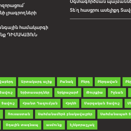
Օգտագործման պայմանն
հզորացում՝
Տե՛ղ հասցրու ասելիքդ Տավ
նի լրագրողների
անգային համակարգի
չենք ԴԻՄԱԿԱՅՈւՆ
վաբերդ
Արտակարգ ալիք
Բանակ
Բերդ
Բերդավան
Բե
Տավուշ
Երիտասարդներ
Երկրաշարժ
Թուրքիա
Իջևան
 Տավուշ
Հրանտ Ղազումյան
Հրդեհ
Մարզական Տավուշ
Մ
Ռուսաստան
Սահմանամերձ բնակավայրեր
Սահմանապահ Տ
Օդային տագնապ
ասմունք
էլեկտրաշչակ