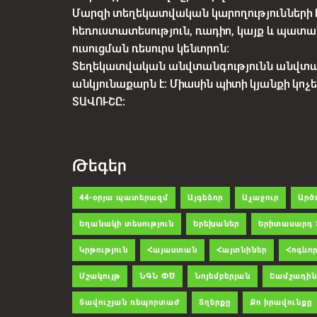
Մարզի տեղեկատվական կարողությունների 
հեռուստատեսություն, ռադիո, կայք և պատա
ուսուցման ռեսուրս կենտրոն:
Տեղեկատվական անվտանգությունն անվտ
անկյունաքարն է: Միասին պիտի կյանքի կո
ՏԱՎՈՒՇԸ:
Թեգեր
44-օրյա պատերազմ
Այգեձոր
Աչաջուր
Արծ
Եղանակի տեսություն
Երեխաներ
Երիտասարդ 
Կրթություն
Հայաստան
Հայտնիներ
Հոգևոր
Մշակույթ
ՆԳՆ ՓԾ
Նոյեմբերյան
Շամշադին
Տավուշյան ռեպորտաժ
Տղերքը
Քո իրավունքը