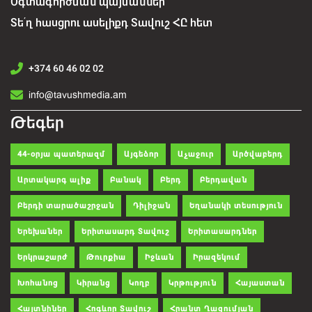
Օգտագործման պայմաններ
Տե՛ղ հասցրու ասելիքդ Տավուշ ՀԸ հետ
+374 60 46 02 02
info@tavushmedia.am
Թեգեր
44-օրյա պատերազմ
Այգեձոր
Աչաջուր
Արծվաբերդ
Արտակարգ ալիք
Բանակ
Բերդ
Բերդավան
Բերդի տարածաշրջան
Դիլիջան
Եղանակի տեսություն
Երեխաներ
Երիտասարդ Տավուշ
Երիտասարդներ
Երկրաշարժ
Թուրքիա
Իջևան
Իրազեկում
Խոհանոց
Կիրանց
Կողբ
Կրթություն
Հայաստան
Հայտնիներ
Հոգևոր Տավուշ
Հրանտ Ղազումյան