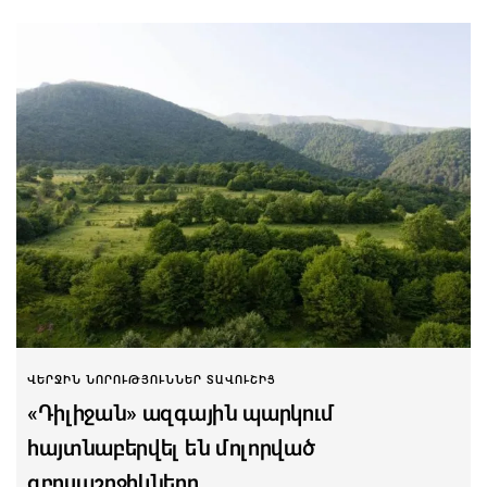
ՎԵՐՋԻՆ ՆՈՐՈՒԹՅՈՒՆՆԵՐ ՏԱՎՈՒՇԻՑ
«Դիլիջան» ազգային պարկում
հայտնաբերվել են մոլորված
զբոսաշրջիկները