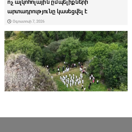
ոչ ալկոհոլային ըմպելիքների
արտադրությունը կասեցվել է
Օգոստոսի 7, 2026
ՄԱՐԶԱԿԱՆ ՏԱՎՈՒՇ