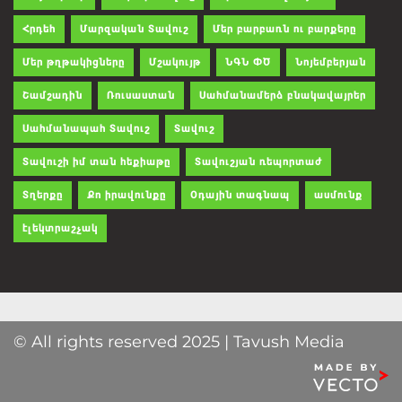
Հրդեհ
Մարզական Տավուշ
Մեր բարբառն ու բարքերը
Մեր թղթակիցները
Մշակույթ
ՆԳՆ ՓԾ
Նոյեմբերյան
Շամշադին
Ռուսաստան
Սահմանամերձ բնակավայրեր
Սահմանապահ Տավուշ
Տավուշ
Տավուշի իմ տան հեքիաթը
Տավուշյան ռեպորտաժ
Տղերքը
Քո իրավունքը
Օդային տագնապ
ասմունք
էլեկտրաշչակ
© All rights reserved 2025 | Tavush Media