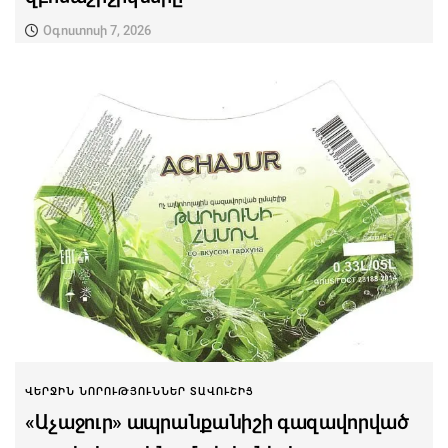
Օգոստոսի 7, 2026
ՎԵՐՋԻՆ ՆՈՐՈՒԹՅՈՒՆՆԵՐ ՏԱՎՈՒՇԻՑ
«Աչաջուր» ապրանքանիշի գազավորված