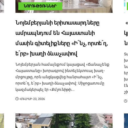
ՆՈՐՈՒԹՅՈՒՆՆԵՐ
Նոյեմբերյանի երիտասարդները
«
ամրապնդում են Հայաստանի
կ
մասին գիտելիքները «Ի՞նչ, որտե՞ղ,
ն
ե՞րբ» խաղի ձևաչափով
Տ
խ
Նոյեմբերյան համայնքում կայացավ «Ճանաչենք
ն
Հայաստանը» խորագրով ինտելեկտուալ խաղ-
ե
մրցույթը, որն անցկացվեց հանրահայտ «Ի՞նչ,
խ
որտե՞ղ, ե՞րբ» խաղի ձևաչափով։ Միջոցառումը
է
կազմակերպել էր «Քմյունիթի...
շ
ՀՈՒԼԻՍԻ 23, 2026