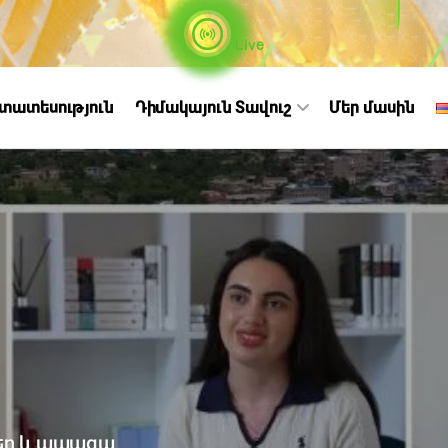
Live
ստատեսություն
Դիմակայուն Տավուշ
Մեր մասին
եր և ապագա․