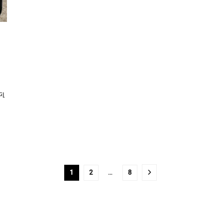
ել
1
2
…
8