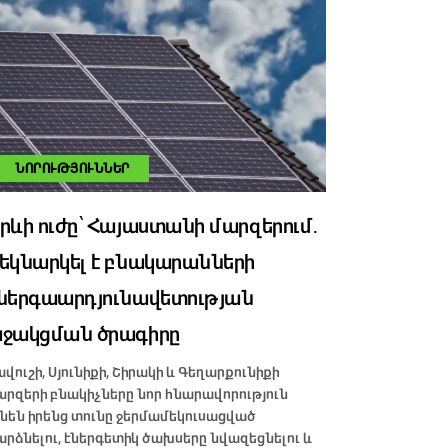
ՆՈՐՈՒԹՅՈՒՆՆԵՐ
րևի ուժը՝ Հայաստանի մարզերում․
եկնարկել է բնակարանների
ներգաարդյունավետության
ջակցման ծրագիրը
ավուշի, Սյունիքի, Շիրակի և Գեղարքունիքի
արզերի բնակիչները նոր հնարավորություն
ւնեն իրենց տունը ջերմամեկուսացված
արձնելու, էներգետիկ ծախսերը նվազեցնելու և