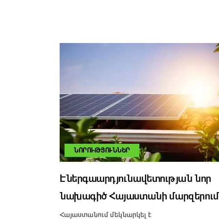
ՆՈՐՈՒԹՅՈՒՆՆԵՐ
Էներգաարդյունավետության նոր
նախագիծ Հայաստանի մարզերու
Հայաստանում մեկնարկել է