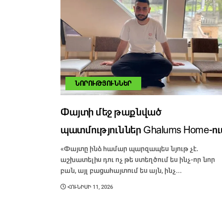
ՆՈՐՈՒԹՅՈՒՆՆԵՐ
Փայտի մեջ թաքնված
պատմություններ Ghalums Home-ու
«Փայտը ինձ համար պարզապես նյութ չէ․
աշխատելիս դու ոչ թե ստեղծում ես ինչ-որ նոր
բան, այլ բացահայտում ես այն, ինչ...
ՀՈՒՆԻՍԻ 11, 2026