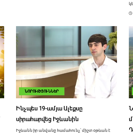
կ
ՆՈՐՈՒԹՅՈՒՆՆԵՐ
Ինչպես 19-ամյա Ալեքսը
Ն
մ
սիրահարվեց Իջևանին
մ
Դ
Իջևանն իր անվանը համահունչ՝ միշտ օթևան է