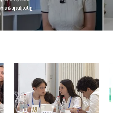
րի տեսլականը