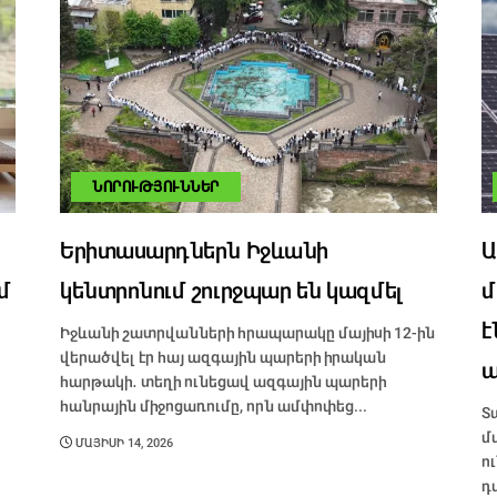
ՆՈՐՈՒԹՅՈՒՆՆԵՐ
Երիտասարդներն Իջևանի
Ա
մ
կենտրոնում շուրջպար են կազմել
մ
է
Իջևանի շատրվանների հրապարակը մայիսի 12-ին
վերածվել էր հայ ազգային պարերի իրական
ա
հարթակի․ տեղի ունեցավ ազգային պարերի
հանրային միջոցառումը, որն ամփոփեց...
Տ
մ
ՄԱՅԻՍԻ 14, 2026
ո
դ