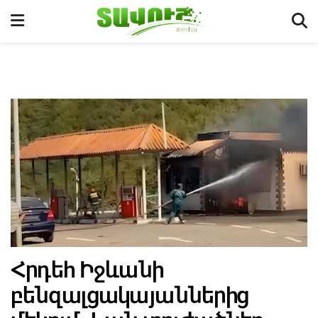
Հրդեհ Իջևանի
բենզալցակայաններից