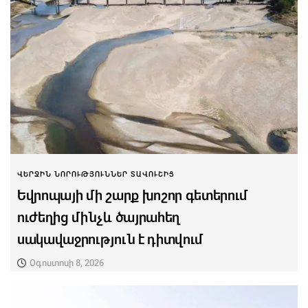
ՎԵՐՋԻՆ ՆՈՐՈՒԹՅՈՒՆՆԵՐ ՏԱՎՈՒՇԻՑ
Եվրոպայի մի շարք խոշոր գետերում
ուժեղից մինչև ծայրահեղ
սակավաջրություն է դիտվում
Օգոստոսի 8, 2026