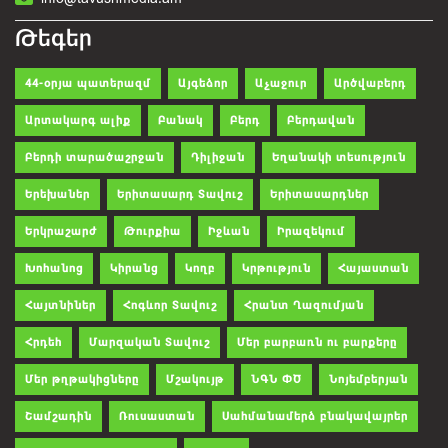
Թեգեր
44-օրյա պատերազմ
Այգեձոր
Աչաջուր
Արծվաբերդ
Արտակարգ ալիք
Բանակ
Բերդ
Բերդավան
Բերդի տարածաշրջան
Դիլիջան
Եղանակի տեսություն
Երեխաներ
Երիտասարդ Տավուշ
Երիտասարդներ
Երկրաշարժ
Թուրքիա
Իջևան
Իրազեկում
Խոհանոց
Կիրանց
Կողբ
Կրթություն
Հայաստան
Հայտնիներ
Հոգևոր Տավուշ
Հրանտ Ղազումյան
Հրդեհ
Մարզական Տավուշ
Մեր բարբառն ու բարքերը
Մեր թղթակիցները
Մշակույթ
ՆԳՆ ՓԾ
Նոյեմբերյան
Շամշադին
Ռուսաստան
Սահմանամերձ բնակավայրեր