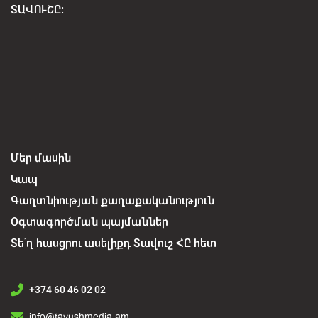
ՏԱՎՈՒՇԸ:
Մեր մասին
Կապ
Գաղտնիության քաղաքականություն
Օգտագործման պայմաններ
Տե՛ղ հասցրու ասելիքդ Տավուշ ՀԸ հետ
+374 60 46 02 02
info@tavushmedia.am