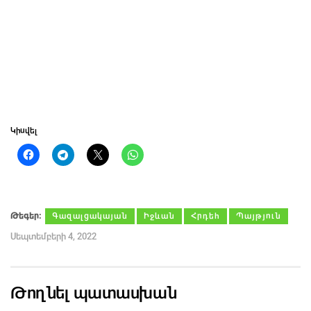
Կիսվել
Թեգեր։
Գազալցակայան
Իջևան
Հրդեհ
Պայթյուն
Սեպտեմբերի 4, 2022
Թողնել պատասխան