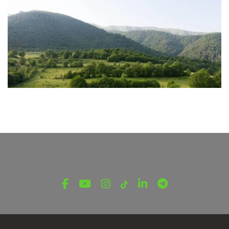
ՎԵՐՋԻՆ ՆՈՐՈՒԹՅՈՒՆՆԵՐ ՏԱՎՈՒՇԻՑ
«Դիլիջան» ազգային պարկում
հայտնաբերվել են մոլորված
զբոսաշրջիկները
Օգոստոսի 7, 2026