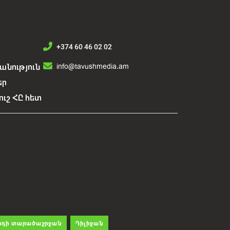
+374 60 46 02 02
info@tavushmedia.am
նություն
եր
ուշ ՀԸ հետ
րդի տարածաշրջան
Դիլիջան