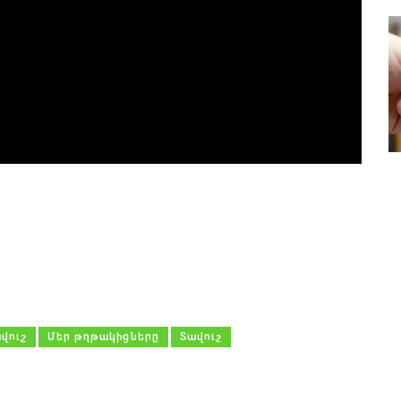
վուշ
Մեր թղթակիցները
Տավուշ