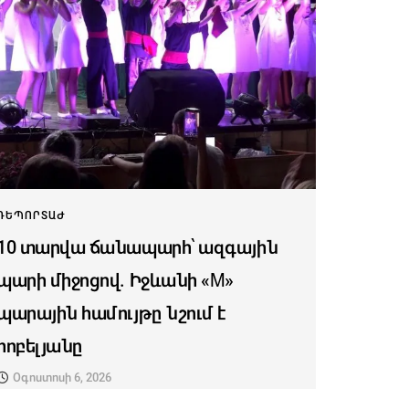
ՌԵՊՈՐՏԱԺ
10 տարվա ճանապարհ՝ ազգային
պարի միջոցով. Իջևանի «M»
պարային համույթը նշում է
հոբելյանը
Օգոստոսի 6, 2026