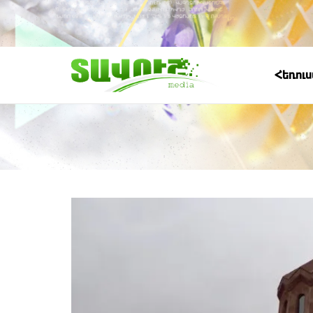
Հեռու