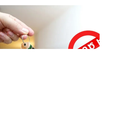
ՎԵՐՋԻՆ ՆՈՐՈՒԹՅՈՒՆՆԵՐ ՏԱՎՈՒՇԻՑ
Կեղծ բնակարաններ ու
խաղարկություններ․ սոցցանցերում
տարածվում են կեղծ առաջարկներ
Օգոստոսի 6, 2026