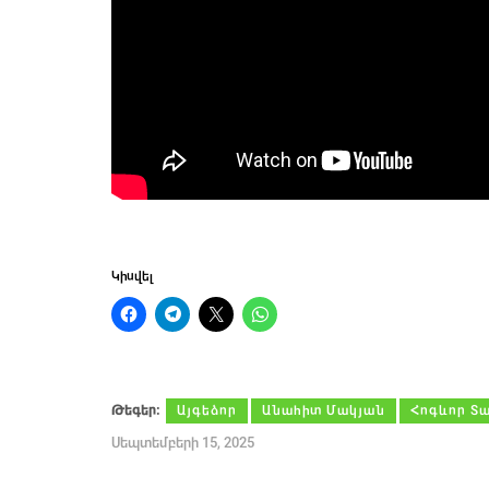
Կիսվել
Թեգեր։
Այգեձոր
Անահիտ Մակյան
Հոգևոր Տա
Սեպտեմբերի 15, 2025