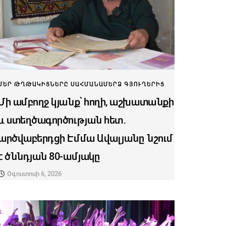
ՄԵՐ ԹՂԹԱԿԻՑՆԵՐԸ ՍԱՀՄԱՆԱՄԵՐՁ ԳՅՈՒՂԵՐԻՑ
Մի ամբողջ կյանք՝ հողի, աշխատանքի
և ստեղծագործության հետ․
արծվաբերդցի Էմմա Ավալյանը նշում
է ծննդյան 80-ամյակը
Օգոստոսի 6, 2026