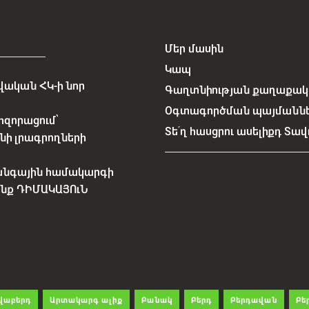
Մեր մասին
Կապ
ական ՀԿ-ի նոր
Գաղտնիության քաղաքակա
Օգտագործման պայմանն
հզորացում՝
Տե՛ղ հասցրու ասելիքդ Տավ
նի լրագրողների
անգային համակարգի
չենք ԴԻՄԱԿԱՅՈւՆ
վաբերդ
Արտակարգ ալիք
Բանակ
Բերդ
Բերդավան
Բե