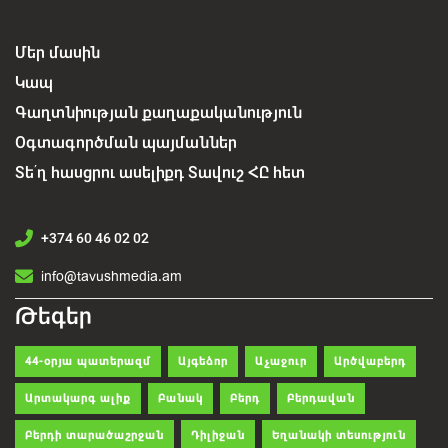
Մեր մասին
Կապ
Գաղտնիության քաղաքականություն
Օգտագործման պայմաններ
Տե՛ղ հասցրու ասելիքդ Տավուշ ՀԸ հետ
+374 60 46 02 02
info@tavushmedia.am
Թեգեր
44-օրյա պատերազմ
Այգեձոր
Աչաջուր
Արծվաբերդ
Արտակարգ ալիք
Բանակ
Բերդ
Բերդավան
Բերդի տարածաշրջան
Դիլիջան
Եղանակի տեսություն