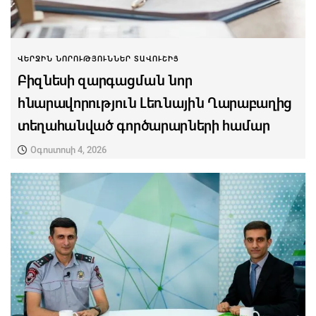
ՎԵՐՋԻՆ ՆՈՐՈՒԹՅՈՒՆՆԵՐ ՏԱՎՈՒՇԻՑ
Բիզնեսի զարգացման նոր
հնարավորություն Լեռնային Ղարաբաղից
տեղահանված գործարարների համար
Օգոստոսի 4, 2026