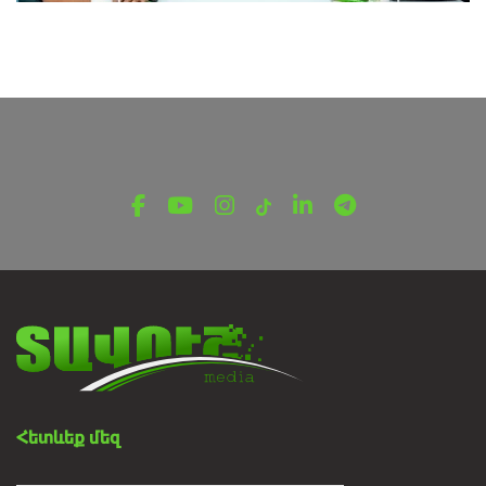
ՀԱՐՑԱԶՐՈՒՅՑՆԵՐ
Տեղեկատվական անվտանգության
մարտահրավերները
Օգոստոսի 4, 2026
Հետևեք մեզ