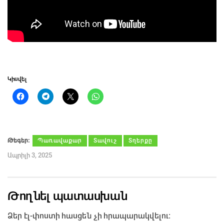
Կիսվել
Թեգեր։
Պառավաքար
Տավուշ
Տղերքը
Ապրիլի 3, 2025
Թողնել պատասխան
Ձեր էլ-փոստի հասցեն չի հրապարակվելու։