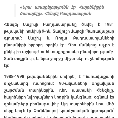
«Նրա առաքելությունն էր Հայրենիքին
ծառայելը»․ Հենզել Բաղդասարյան
Հենզել Սաշիկի Բաղդասարյանը ծնվել է 1981
թվականի հունիսի 9-ին, Տավուշի մարզի Պառավաքար
գյուղում: Սաշիկ և Ռոզա Բաղդասարյանների
ընտանիքի երրորդ որդին էր։ Դեռ մանկուց աչքի է
ընկել իր աշխույժ ու հետաքրքրասեր բնավորությամբ։
Տան փոքրն էր, և նրա շուրջը միշտ սեր ու ջերմություն
էր։
1988-1998 թվականներին սովորել է Պառավաքարի
միջնակարգ դպրոցում։ 90-ականների Արցախյան
շարժման տարիներին, դեռ պատանի Հենզելը,
հայրենիքի նվիրյալների կողքին կանգնած, օգնում էր
զինամթերք բեռնաթափել։ Այդ տարիներին նրա մեծ
սերը երգն էր։ Չունենալով երաժշտական կրթություն՝
ինքնուրույն սովորել է ակորդեոն նվագել ու տարիներ