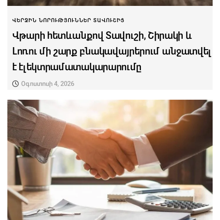
ՎԵՐՋԻՆ ՆՈՐՈՒԹՅՈՒՆՆԵՐ ՏԱՎՈՒՇԻՑ
Վթարի հետևանքով Տավուշի, Շիրակի և
Լոռու մի շարք բնակավայրերում անջատվել
է էլեկտրամատակարարումը
Օգոստոսի 4, 2026