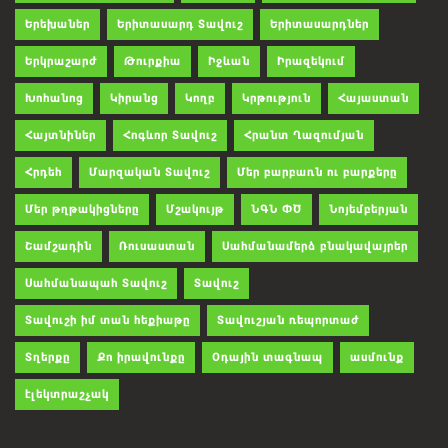
Երեխաներ
Երիտասարդ Տավուշ
Երիտասարդներ
Երկրաշարժ
Թուրքիա
Իջևան
Իրազեկում
Խոհանոց
Կիրանց
Կողբ
Կրթություն
Հայաստան
Հայտնիներ
Հոգևոր Տավուշ
Հրանտ Ղազումյան
Հրդեհ
Մարզական Տավուշ
Մեր բարբառն ու բարքերը
Մեր թղթակիցները
Մշակույթ
ՆԳՆ ՓԾ
Նոյեմբերյան
Շամշադին
Ռուսաստան
Սահմանամերձ բնակավայրեր
Սահմանապահ Տավուշ
Տավուշ
Տավուշի իմ տան հեքիաթը
Տավուշյան ռեպորտաժ
Տղերքը
Քո իրավունքը
Օդային տագնապ
ասմունք
էլեկտրաշչակ