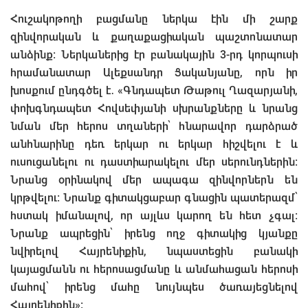
Հուշակոթողի բացմանը ներկա էին մի շարք
զինվորական և քաղաքացիական պաշտոնատար
անձինք։ Ներկաներից էր բանակային 3-րդ կորպուսի
հրամանատար Ալեքսանդր Ցականյանը, որն իր
խոսքում ընդգծել է․ «Գնդապետ Թաթուլ Ղազարյանի,
փոխգնդապետ Հովսեփյանի սխրանքները և նրանց
նման մեր հերոս տղաների՝ հնարավոր դարձրած
անհնարինը դեռ երկար ու երկար հիշվելու է և
ուսուցանելու ու դաստիարակելու մեր սերունդներին։
Նրանց օրինակով մեր ապագա զինվորներն են
կրթվելու։ Նրանք գիտակցաբար գնացին պատերազմ՝
հստակ իմանալով, որ այլևս կարող են հետ չգալ։
Նրանք ապրեցին՝ իրենց ողջ գիտակից կյանքը
նվիրելով Հայրենիքին, նպաստեցին բանակի
կայացմանն ու հերոսացմանը և անմահացան հերոսի
մահով՝ իրենց մահը նույնպես ծառայեցնելով
Հայրենիքին»։