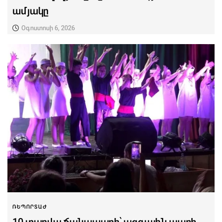
ամյակը
Օգոստոսի 6, 2026
ՌԵՊՈՐՏԱԺ