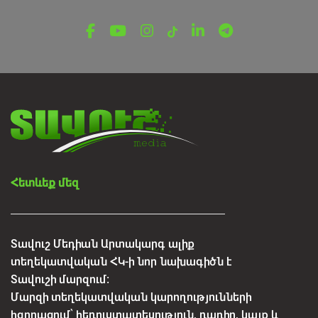
ՎԵՐՋԻՆ ՆՈՐՈՒԹՅՈՒՆՆԵՐ ՏԱՎՈՒՇԻՑ
Կեղծ բնակարաններ ու
խաղարկություններ․ սոցցանցերում
տարածվում են կեղծ առաջարկներ
Օգոստոսի 6, 2026
Հետևեք մեզ
Տավուշ Մեդիան Արտակարգ ալիք
տեղեկատվական ՀԿ-ի նոր նախագիծն է
Տավուշի մարզում:
Մարզի տեղեկատվական կարողությունների
հզորացում՝ հեռուստատեսություն, ռադիո, կայք և