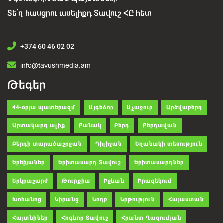
Տե՛ղ հասցրու ասելիքդ Տավուշ ՀԸ հետ
+374 60 46 02 02
info@tavushmedia.am
Թեգեր
44-օրյա պատերազմ
Այգեձոր
Աչաջուր
Արծվաբերդ
Արտակարգ ալիք
Բանակ
Բերդ
Բերդավան
Բերդի տարածաշրջան
Դիլիջան
Եղանակի տեսություն
Երեխաներ
Երիտասարդ Տավուշ
Երիտասարդներ
Երկրաշարժ
Թուրքիա
Իջևան
Իրազեկում
Խոհանոց
Կիրանց
Կողբ
Կրթություն
Հայաստան
Հայտնիներ
Հոգևոր Տավուշ
Հրանտ Ղազումյան