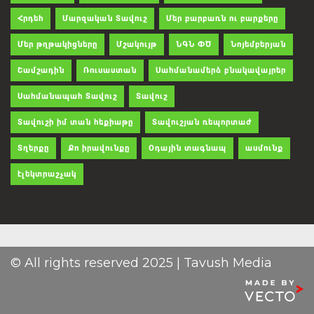
Հրդեհ
Մարզական Տավուշ
Մեր բարբառն ու բարքերը
Մեր թղթակիցները
Մշակույթ
ՆԳՆ ՓԾ
Նոյեմբերյան
Շամշադին
Ռուսաստան
Սահմանամերձ բնակավայրեր
Սահմանապահ Տավուշ
Տավուշ
Տավուշի իմ տան հեքիաթը
Տավուշյան ռեպորտաժ
Տղերքը
Քո իրավունքը
Օդային տագնապ
ասմունք
էլեկտրաշչակ
© All rights reserved 2025 | Tavush Media