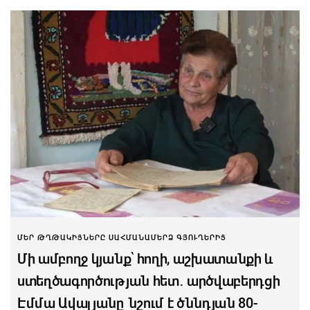
ՄԵՐ ԹՂԹԱԿԻՑՆԵՐԸ ՍԱՀՄԱՆԱՄԵՐՁ ԳՅՈՒՂԵՐԻՑ
Մի ամբողջ կյանք՝ հողի, աշխատանքի և
ստեղծագործության հետ․ արծվաբերդցի
Էմմա Ավալյանը նշում է ծննդյան 80-