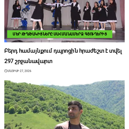
ՄԵՐ ԹՂԹԱԿԻՑՆԵՐԸ ՍԱՀՄԱՆԱՄԵՐՁ ԳՅՈՒՂԵՐԻՑ
Բերդ համայնքում դպրոցին հրաժեշտ է տվել
297 շրջանավարտ
ՄԱՅԻՍԻ 27, 2026