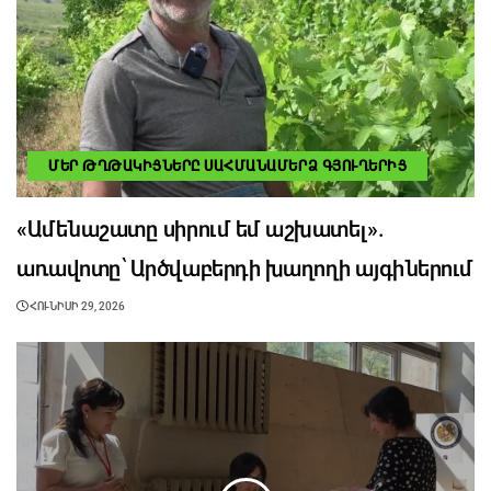
ՄԵՐ ԹՂԹԱԿԻՑՆԵՐԸ ՍԱՀՄԱՆԱՄԵՐՁ ԳՅՈՒՂԵՐԻՑ
«Ամենաշատը սիրում եմ աշխատել».
առավոտը՝ Արծվաբերդի խաղողի այգիներում
ՀՈՒՆԻՍԻ 29, 2026