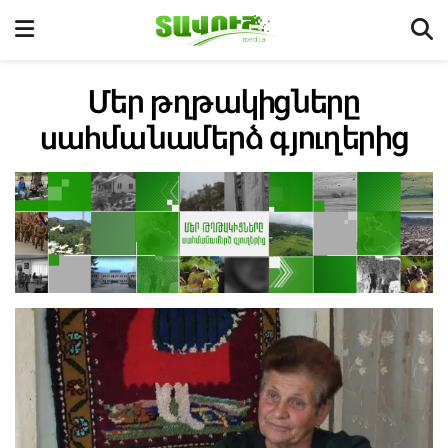
Մեր թղթակիցները
սահմանամերձ գյուղերից