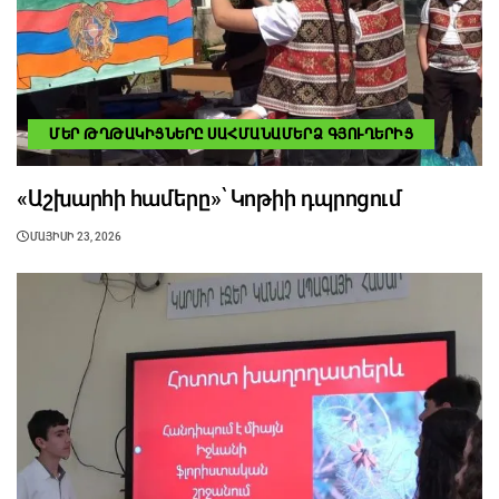
ՄԵՐ ԹՂԹԱԿԻՑՆԵՐԸ ՍԱՀՄԱՆԱՄԵՐՁ ԳՅՈՒՂԵՐԻՑ
«Աշխարհի համերը»՝ Կոթիի դպրոցում
ՄԱՅԻՍԻ 23, 2026