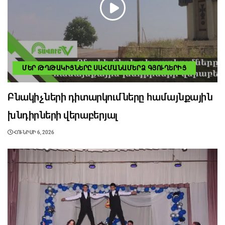
ՄԵՐ ԹՂԹԱԿԻՑՆԵՐԸ ՍԱՀՄԱՆԱՄԵՐՁ ԳՅՈՒՂԵՐԻՑ
Բնակիչների դիտարկումները համայնքային
խնդիրների վերաբերյալ
ՀՈՒՆԻՍԻ 6, 2026