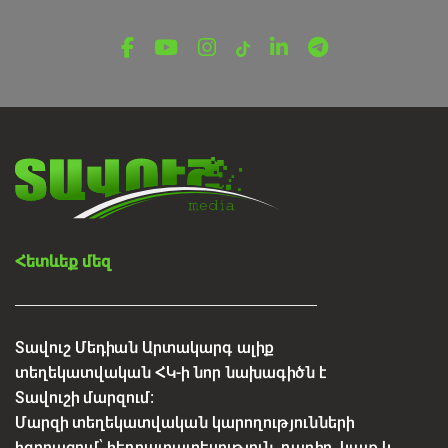
ԿԱՆԱՅՔ
Հայ կինը դարեր շարունակ յուրահատուկ տեղ
է ունեցել ընտանիքում և հասարակության
մեջ. նշվեց Ավետման տոնը
ԱՊՐԻԼԻ 9, 2026