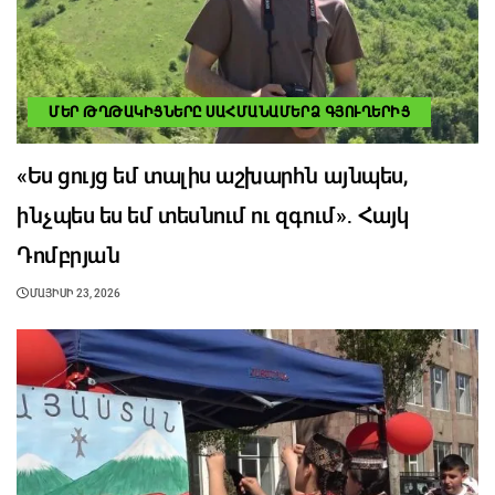
ՄԵՐ ԹՂԹԱԿԻՑՆԵՐԸ ՍԱՀՄԱՆԱՄԵՐՁ ԳՅՈՒՂԵՐԻՑ
«Ես ցույց եմ տալիս աշխարհն այնպես,
ինչպես ես եմ տեսնում ու զգում»․ Հայկ
Դոմբրյան
ՄԱՅԻՍԻ 23, 2026