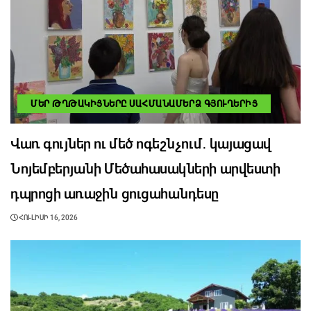
ՄԵՐ ԹՂԹԱԿԻՑՆԵՐԸ ՍԱՀՄԱՆԱՄԵՐՁ ԳՅՈՒՂԵՐԻՑ
Վառ գույներ ու մեծ ոգեշնչում․ կայացավ
Նոյեմբերյանի Մեծահասակների արվեստի
դպրոցի առաջին ցուցահանդեսը
ՀՈՒԼԻՍԻ 16, 2026