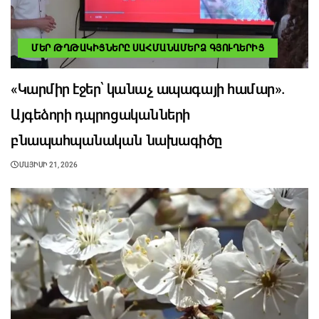
ՄԵՐ ԹՂԹԱԿԻՑՆԵՐԸ ՍԱՀՄԱՆԱՄԵՐՁ ԳՅՈՒՂԵՐԻՑ
«Կարմիր էջեր՝ կանաչ ապագայի համար».
Այգեձորի դպրոցականների
բնապահպանական նախագիծը
ՄԱՅԻՍԻ 21, 2026