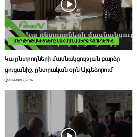
ՄԵՐ ԹՂԹԱԿԻՑՆԵՐԸ ՍԱՀՄԱՆԱՄԵՐՁ ԳՅՈՒՂԵՐԻՑ
Կա ընտրողների մասնակցության բարձր
ցուցանիշ. ընտրական օրն Այգեձորում
ՀՈՒՆԻՍԻ 7, 2026