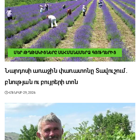
ՄԵՐ ԹՂԹԱԿԻՑՆԵՐԸ ՍԱՀՄԱՆԱՄԵՐՁ ԳՅՈՒՂԵՐԻՑ
Նարդոսի առաջին փառատոնը Տավուշում․
բնության ու բույրերի տոն
ՀՈՒՆԻՍԻ 29, 2026