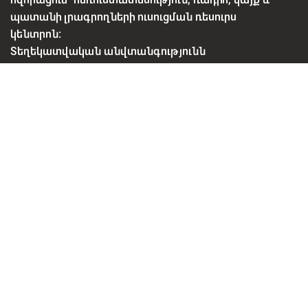
ՀՈԳԵՒՈՐ ՏԱՎՈՒՇ
Ծաղկազարդի տոնը Տավուշում․ Մանուկների
օրհնության օր
ՄԱՐՏԻ 30, 2026