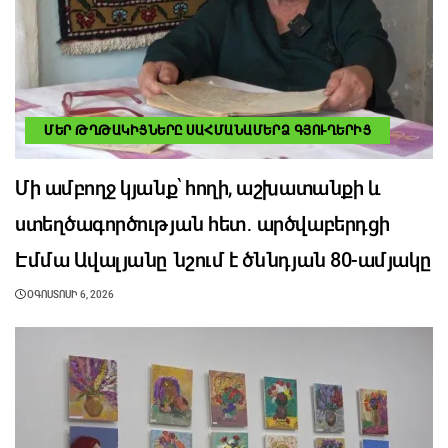
ՄԵՐ ԹՂԹԱԿԻՑՆԵՐԸ ՍԱՀՄԱՆԱՄԵՐՁ ԳՅՈՒՂԵՐԻՑ
Մի ամբողջ կյանք՝ հողի, աշխատանքի և
ստեղծագործության հետ․ արծվաբերդցի
Էմմա Ավալյանը նշում է ծննդյան 80-ամյակը
ՕԳՈՍՏՈՍԻ 6, 2026