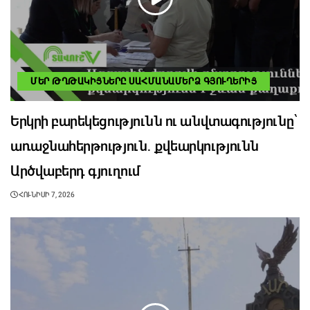
ՄԵՐ ԹՂԹԱԿԻՑՆԵՐԸ ՍԱՀՄԱՆԱՄԵՐՁ ԳՅՈՒՂԵՐԻՑ
Երկրի բարեկեցությունն ու անվտագությունը՝
առաջնահերթություն․ քվեարկությունն
Արծվաբերդ գյուղում
ՀՈՒՆԻՍԻ 7, 2026