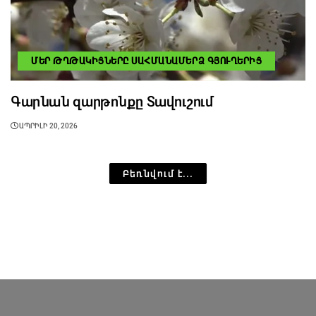
ՄԵՐ ԹՂԹԱԿԻՑՆԵՐԸ ՍԱՀՄԱՆԱՄԵՐՁ ԳՅՈՒՂԵՐԻՑ
Գարնան զարթոնքը Տավուշում
ԱՊՐԻԼԻ 20, 2026